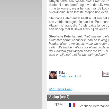
Attiyah pakte een tweede plaats met de T
derde. Na een stroef begin van de rally wist
ritme te komen, maar het gat naar de kop 
overwinning in de laatste etappe nog even
Stephane Peterhansel heeft nu alleen het 
een zelfde cattegorie in handen. Peterha
Vladimir Chagin, die 7 titels pakte bij de
aan de top met 8 Dakar titels bij de auto'
Stephane Peterhansel:
"Het was een hele 
altijd meer druk wanneer je aan de leiding g
hadden alles te verliezen, maar we reden ee
zelfs. We hadden alles voor elkaar in de 
dat Edouard (Boulanger) naast me zat. Dit 
auto en hij heeft het fantastisch gedaan."
Tekst:
Martijn van Oort
RSS News Feed
Uitslag (top 5)
1
[302]
Stephane Peterhanse