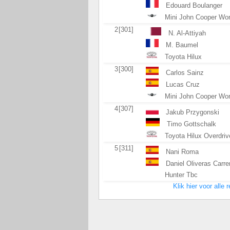
Edouard Boulanger
Mini John Cooper Wo
2
[301]
N. Al-Attiyah
M. Baumel
Toyota Hilux
3
[300]
Carlos Sainz
Lucas Cruz
Mini John Cooper Wo
4
[307]
Jakub Przygonski
Timo Gottschalk
Toyota Hilux Overdriv
5
[311]
Nani Roma
Daniel Oliveras Carre
Hunter Tbc
Klik hier voor alle 