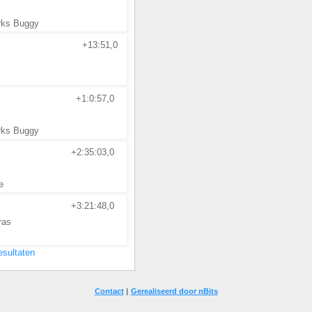
rks Buggy
+13:51,0
+1:0:57,0
rks Buggy
+2:35:03,0
e
+3:21:48,0
ras
resultaten
Contact
|
Gerealiseerd door nBits