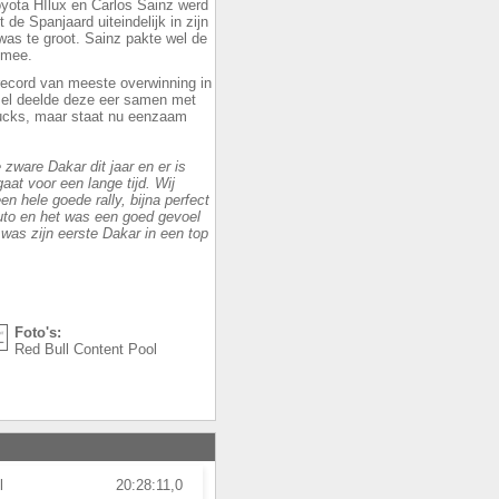
oyota HIlux en Carlos Sainz werd
 de Spanjaard uiteindelijk in zijn
was te groot. Sainz pakte wel de
 mee.
record van meeste overwinning in
nsel deelde deze eer samen met
 trucks, maar staat nu eenzaam
s.
zware Dakar dit jaar en er is
aat voor een lange tijd. Wij
n hele goede rally, bijna perfect
auto en het was een goed gevoel
was zijn eerste Dakar in een top
Foto's:
Red Bull Content Pool
l
20:28:11,0