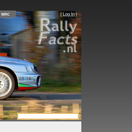
[
Log In
]