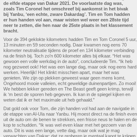
de elfde etappe van Dakar 2021. De voorlaatste dag was,
zoals Tim Coronel het omschreef bij aankomst in het bivak
bij Yanbu, ‘een echte, zware Dakardag’. Tim en Tom hadden
er hun handen vol aan, maar wisten wel weer een 28ste tijd
neer te zetten, die hen naar de 25ste plaats in het klassement
bracht.
Voor de 394 geklokte kilometers hadden Tim en Tom Coronel 5 uur,
13 minuten en 59 seconden nodig. Daar kwamen nog eens 70
kilometer neutralisatie tijdens de proef en 134 kilometer verbinding
na de finish bij. Toch zo’n 600 kilometer alles bij elkaar. “Het was
gewoon een volle werkdag in de auto”, concludeerde Tim. “Ik heb
nog gezweet ook! Het was een lange dag, maar ook nog eens hard
werken. Heerlijk! Het klinkt misschien apart, maar het was
genieten. We zijn op plekken geweest waar geen mens komt.
Ongehoord mooie valleien, echt geweldige duinenpartijen. Zo mooi!
We hebben lekker gereden en The Beast geeft geen krimp, terwijl
ik ‘m best de sporen heb gegeven. Ik kan in de spiegel kijken en
weten dat ik er het maximale uit heb gehaald.”
Dat gold ook voor Tom, die zijn handen vol had aan de navigatie in
de etappe van Al-Ula naar Yanbu. Hij moest direct na de finish even
uit de auto om de benen te strekken, een frisse neus te halen en de
kop te schudden. “Ik was wel even klaar met het gezoem van de
auto. Dit is was een lange, vette dag, maar ook wat je mag
verwachten van Dakar: dat ze proberen je mentaal kapot te krijgen.