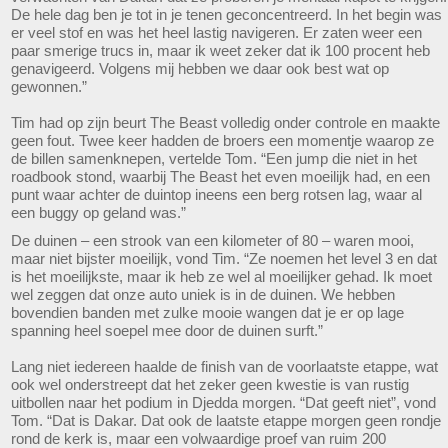
De hele dag ben je tot in je tenen geconcentreerd. In het begin was
er veel stof en was het heel lastig navigeren. Er zaten weer een
paar smerige trucs in, maar ik weet zeker dat ik 100 procent heb
genavigeerd. Volgens mij hebben we daar ook best wat op
gewonnen.”
Tim had op zijn beurt The Beast volledig onder controle en maakte
geen fout. Twee keer hadden de broers een momentje waarop ze
de billen samenknepen, vertelde Tom. “Een jump die niet in het
roadbook stond, waarbij The Beast het even moeilijk had, en een
punt waar achter de duintop ineens een berg rotsen lag, waar al
een buggy op geland was.”
De duinen – een strook van een kilometer of 80 – waren mooi,
maar niet bijster moeilijk, vond Tim. “Ze noemen het level 3 en dat
is het moeilijkste, maar ik heb ze wel al moeilijker gehad. Ik moet
wel zeggen dat onze auto uniek is in de duinen. We hebben
bovendien banden met zulke mooie wangen dat je er op lage
spanning heel soepel mee door de duinen surft.”
Lang niet iedereen haalde de finish van de voorlaatste etappe, wat
ook wel onderstreept dat het zeker geen kwestie is van rustig
uitbollen naar het podium in Djedda morgen. “Dat geeft niet”, vond
Tom. “Dat is Dakar. Dat ook de laatste etappe morgen geen rondje
rond de kerk is, maar een volwaardige proef van ruim 200