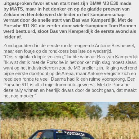
uitgesproken favoriet van start met zijn BMW M3 E30 made
by MATS, maar in het donker en op de gladde proeven van
Zeldam en Bentelo werd de leider in het kampioenschap
verrast door de snelle start van Bas van Kamperdijk. Met de
Porsche 911 SC die eerder door wielerkampioen Tom Boonen
werd bestuurd, sloot Bas van Kamperdijk de eerste avond als
leider af.
Zondagochtend in de eerste ronde reageerde Antoine Biesheuvel,
maar een foutje op de rondkoers besliste de wedstrijd.
"Ons strijdplan klopte volledig," lachte winnaar Bas van Kamperdijk
"Ik wist dat ik met de Porsche in het donker mijn slag moest slaan,
want op het industrieterrein zou de M3 sneller zijn. Ik ging wel rond
bij de eerste doortocht op de Arena, maar Antoine vergiste zich en
reed een ronde te veel. Daarna had ik een ruime voorsprong. Een
Porsche 911 is altijd mijn droomauto geweest. Met de Porsche
deze rally winnen en heerlijk dwars door de bocht gaan, dat maakt
het nog mooier."