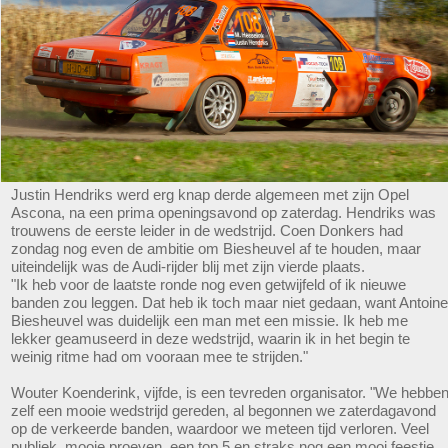
Justin Hendriks werd erg knap derde algemeen met zijn Opel
Ascona, na een prima openingsavond op zaterdag. Hendriks was
trouwens de eerste leider in de wedstrijd. Coen Donkers had
zondag nog even de ambitie om Biesheuvel af te houden, maar
uiteindelijk was de Audi-rijder blij met zijn vierde plaats.
"Ik heb voor de laatste ronde nog even getwijfeld of ik nieuwe
banden zou leggen. Dat heb ik toch maar niet gedaan, want Antoine
Biesheuvel was duidelijk een man met een missie. Ik heb me
lekker geamuseerd in deze wedstrijd, waarin ik in het begin te
weinig ritme had om vooraan mee te strijden."
Wouter Koenderink, vijfde, is een tevreden organisator. "We hebbe
zelf een mooie wedstrijd gereden, al begonnen we zaterdagavond
op de verkeerde banden, waardoor we meteen tijd verloren. Veel
publiek, mooie proeven, een top 5 en straks nog een mooi feestje,