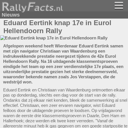
Nieuws
Eduard Eertink knap 17e in Eurol
Hellendoorn Rally
Afgelopen weekend heeft Wierdenaar Eduard Eertink samen
met zijn navigator Christiaan van Waardenburg een
indrukwekkende prestatie neergezet tijdens de 42e Eurol
Hellendoorn Rally. Na 16 uitdagende klassementsproeven
eindigde het team op een zeer verdienstelijke 17e plaats, een
uitzonderlijke prestatie gezien het sterke deelnemersveld,
waaronder bekende namen zoals Jos Verstappen, die de
wedstrijd won.
Eduard Eertink en Christiaan van Waardenburg ontmoetten elkaar
pas op donderdag, slechts een dag voor de start van de rally.
Ondanks dat zij elkaar niet kenden, bleek de samenwerking al snel
effectief. Christiaan, een zeer ervaren navigator, wist Eduard
feilloos door de uitdagende proeven te loodsen. Op vrijdagavond
waren de eerste drie klassementsproeven in Daarle, Den Ham en
Hallerhoek; deze werden elk twee keer verreden. "Vanaf de
allereerste minuut heb ik gas gegeven om een goede startpositie te