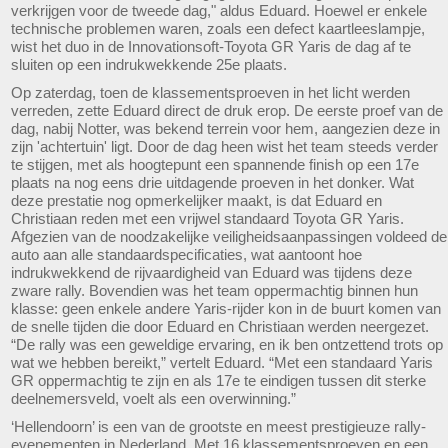
verkrijgen voor de tweede dag," aldus Eduard. Hoewel er enkele
technische problemen waren, zoals een defect kaartleeslampje,
wist het duo in de Innovationsoft-Toyota GR Yaris de dag af te
sluiten op een indrukwekkende 25e plaats.
Op zaterdag, toen de klassementsproeven in het licht werden
verreden, zette Eduard direct de druk erop. De eerste proef van de
dag, nabij Notter, was bekend terrein voor hem, aangezien deze in
zijn 'achtertuin' ligt. Door de dag heen wist het team steeds verder
te stijgen, met als hoogtepunt een spannende finish op een 17e
plaats na nog eens drie uitdagende proeven in het donker. Wat
deze prestatie nog opmerkelijker maakt, is dat Eduard en
Christiaan reden met een vrijwel standaard Toyota GR Yaris.
Afgezien van de noodzakelijke veiligheidsaanpassingen voldeed de
auto aan alle standaardspecificaties, wat aantoont hoe
indrukwekkend de rijvaardigheid van Eduard was tijdens deze
zware rally. Bovendien was het team oppermachtig binnen hun
klasse: geen enkele andere Yaris-rijder kon in de buurt komen van
de snelle tijden die door Eduard en Christiaan werden neergezet.
“De rally was een geweldige ervaring, en ik ben ontzettend trots op
wat we hebben bereikt,” vertelt Eduard. “Met een standaard Yaris
GR oppermachtig te zijn en als 17e te eindigen tussen dit sterke
deelnemersveld, voelt als een overwinning.”
‘Hellendoorn’ is een van de grootste en meest prestigieuze rally-
evenementen in Nederland. Met 16 klassementsproeven en een