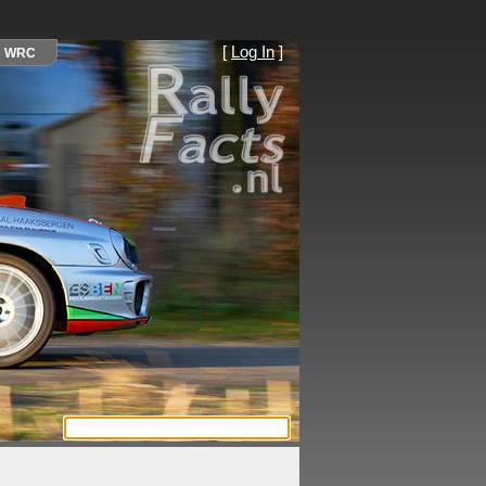
[
Log In
]