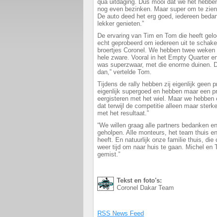
qua uitdaging. Dus mooi dat we het hebben
nog even bezinken. Maar super om te zien
De auto deed het erg goed, iedereen beda
lekker genieten.”
De ervaring van Tim en Tom die heeft geloo
echt geprobeerd om iedereen uit te schakele
broertjes Coronel. We hebben twee weken 
hele zware. Vooral in het Empty Quarter en
was superzwaar, met die enorme duinen. De
dan,” vertelde Tom.
Tijdens de rally hebben zij eigenlijk geen
eigenlijk supergoed en hebben maar een p
eergisteren met het wiel. Maar we hebben 
dat terwijl de competitie alleen maar sterke
met het resultaat.”
“We willen graag alle partners bedanken 
geholpen. Alle monteurs, het team thuis e
heeft. En natuurlijk onze familie thuis, di
weer tijd om naar huis te gaan. Michel en
gemist.”
Tekst en foto's:
Coronel Dakar Team
RSS News Feed