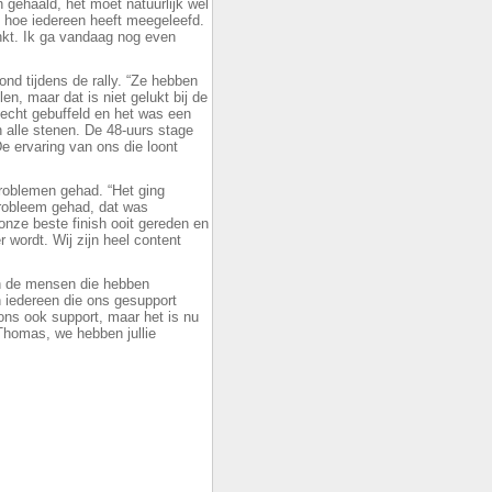
 gehaald, het moet natuurlijk wel
 hoe iedereen heeft meegeleefd.
nkt. Ik ga vandaag nog even
nd tijdens de rally. “Ze hebben
n, maar dat is niet gelukt bij de
echt gebuffeld en het was een
 alle stenen. De 48-uurs stage
 ervaring van ons die loont
 problemen gehad. “Het ging
robleem gehad, dat was
onze beste finish ooit gereden en
r wordt. Wij zijn heel content
en de mensen die hebben
n iedereen die ons gesupport
e ons ook support, maar het is nu
 Thomas, we hebben jullie