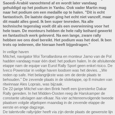
Saoedi-Arabië vanochtend af en wordt later vandaag
gehuldigd op het podium in Yanbu. Ook vader Martin mag
naar het podium om een medaille op te halen. "Dit is echt
fantastisch. De laatste dagen ging het echt niet vanzelf, maar
dit maakt alles goed. Ik ben super tevreden. Na alle
technische tegenslag voelt dit als een overwinning voor het
hele team. De monteurs hebben de hele rally keihard gewerkt
en fantastisch werk geleverd. Na een lange, zware rally
hebben we ons doel bereikt. Het podium was het doel. Ik ben
trots op iedereen, die hieraan heeft bijgedragen.’’
In veilige haven
Mitchel, navigator Moi Torrallardona en monteur Jarno van de Pol
hadden vandaag maar één doel: het podium halen. In de afsluitend
etappe nam de equipe van Eurol Rally Sport geen enkel risico. De
Iveco Powerstar in veilige haven loodsen was het devies. ,,We
reden op safe. Het belangrijkste was om de derde plaats te
behouden.'' De zevende plaats in de slotetappe, op 8 minuten van
ritwinnaar Ales Loprais, was bijzaak.
De 22-jarige Mitchel van den Brink heeft een ijzersterke Dakar
Rally gereden. In het Midden-Oosten reeg de Harskamper de
constante uitslagen aan elkaar. Na vier achtereenvolgende tweede
plaatsen volgde afgelopen maandag in de zevende etappe de
eerste en enige dagzege.
De talentvolle rallyrijder heeft via zijn derde plaats de gewenste lijn