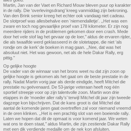
Martin, Jan van der Vaet en Richard Mouw bleven puur op karakter
in de rally. Die ‘overlevingsdrang’ kreeg vanmiddag zijn bekroning.
Van den Brink senior kreeg het echter ook vandaag niet cadeau.
De slotproef was allesbehalve een 'niemendalletje'. ,,Het was een
zware en toch nog gevaarlijke proef van 178 kilometer. Er zijn nog
meerdere rijders in de problemen gekomen door een crash. Mede
door het vele stof lag het gevaar op de loer,’’ aldus de ervaren rijder,
die als twaalfde werd geklasseerd in de slotetappe, die niet ‘als
rondje om de kerk’ de boeken in mag gaan. ,,Nee, dat was het
absoluut niet. Het was gewoon, net als de hele Dakar Rally, erg
pittig.’’
Op gelijke hoogte
De vader van de winnaar van het brons weet nu dat zijn zoon op
gelijke hoogte is gekomen als het gaat om de beste prestatie in de
rally. Nadat Martin vorig jaar als derde eindigde, heeft Mitchel die
prestatie nu geëvenaard. De 53-jarige veteraan heeft nog één
sportief streepje voor op zijn talentvolle zoon. Martin won drie
etappes in de ‘moeder aller rally’s’ terwijl Mitchel dit jaar zijn tweede
dagzege kon bijschrijven. Dat de kans groot is dat Mitchel dat
aantal de komende jaren gaat overtreffen zal voor niemand vreemd
in de oren klinken. ,,Het is een prachtig slot van een boeiende rally.
Laten we hopen dat dit de opmaat is voor komend jaar. We weten
wat ons te doen staat,’’ aldus Martin, die zijn zestiende Dakar Rally
met een dik verdiende medaille om de nek kon afsluiten.