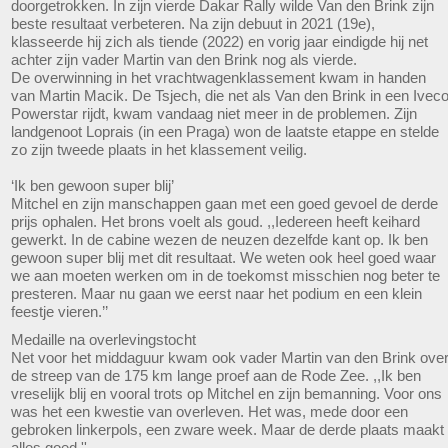
doorgetrokken. In zijn vierde Dakar Rally wilde Van den Brink zijn
beste resultaat verbeteren. Na zijn debuut in 2021 (19e),
klasseerde hij zich als tiende (2022) en vorig jaar eindigde hij net
achter zijn vader Martin van den Brink nog als vierde.
De overwinning in het vrachtwagenklassement kwam in handen
van Martin Macik. De Tsjech, die net als Van den Brink in een Ivec
Powerstar rijdt, kwam vandaag niet meer in de problemen. Zijn
landgenoot Loprais (in een Praga) won de laatste etappe en stelde
zo zijn tweede plaats in het klassement veilig.
‘Ik ben gewoon super blij’
Mitchel en zijn manschappen gaan met een goed gevoel de derde
prijs ophalen. Het brons voelt als goud. ,,Iedereen heeft keihard
gewerkt. In de cabine wezen de neuzen dezelfde kant op. Ik ben
gewoon super blij met dit resultaat. We weten ook heel goed waar
we aan moeten werken om in de toekomst misschien nog beter te
presteren. Maar nu gaan we eerst naar het podium en een klein
feestje vieren.’’
Medaille na overlevingstocht
Net voor het middaguur kwam ook vader Martin van den Brink ove
de streep van de 175 km lange proef aan de Rode Zee. ,,Ik ben
vreselijk blij en vooral trots op Mitchel en zijn bemanning. Voor ons
was het een kwestie van overleven. Het was, mede door een
gebroken linkerpols, een zware week. Maar de derde plaats maakt
alles goed.''