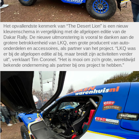
Het opvallendste kenmerk van “The Desert Lion” is een nieuw
kleurenschema in vergelijking met de afgelopen editie van de
Dakar Rally. De nieuwe uitmonstering is vooral te danken aan de
grotere betrokkenheid van LKQ, een grote producent van auto-
onderdelen en accessoires, als partner van het project. “LKQ was
er bij de afgelopen editie al bij, maar breidt zijn activiteiten verder
uit”, verklaart Tim Coronel. “Het is mooi om zo’n grote, wereldwijd
bekende onderneming als partner bij ons project te hebben.”