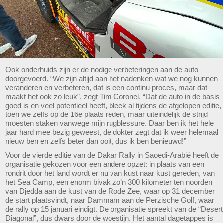
Ook onderhuids zijn er de nodige verbeteringen aan de auto
doorgevoerd. “We zijn altijd aan het nadenken wat we nog kunnen
veranderen en verbeteren, dat is een continu proces, maar dat
maakt het ook zo leuk”, zegt Tim Coronel. “Dat de auto in de basis
goed is en veel potentieel heeft, bleek al tijdens de afgelopen editie,
toen we zelfs op de 16e plaats reden, maar uiteindelijk de strijd
moesten staken vanwege mijn rugblessure. Daar ben ik het hele
jaar hard mee bezig geweest, de dokter zegt dat ik weer helemaal
nieuw ben en zelfs beter dan ooit, dus ik ben benieuwd!”
Voor de vierde editie van de Dakar Rally in Saoedi-Arabië heeft de
organisatie gekozen voor een andere opzet: in plaats van een
rondrit door het land wordt er nu van kust naar kust gereden, van
het Sea Camp, een enorm bivak zo’n 300 kilometer ten noorden
van Djedda aan de kust van de Rode Zee, waar op 31 december
de start plaatsvindt, naar Dammam aan de Perzische Golf, waar
de rally op 15 januari eindigt. De organisatie spreekt van de “Desert
Diagonal”, dus dwars door de woestijn. Het aantal dagetappes is