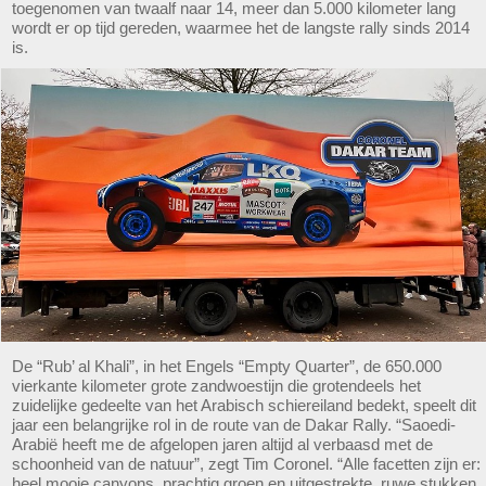
toegenomen van twaalf naar 14, meer dan 5.000 kilometer lang
wordt er op tijd gereden, waarmee het de langste rally sinds 2014
is.
De “Rub’ al Khali”, in het Engels “Empty Quarter”, de 650.000
vierkante kilometer grote zandwoestijn die grotendeels het
zuidelijke gedeelte van het Arabisch schiereiland bedekt, speelt dit
jaar een belangrijke rol in de route van de Dakar Rally. “Saoedi-
Arabië heeft me de afgelopen jaren altijd al verbaasd met de
schoonheid van de natuur”, zegt Tim Coronel. “Alle facetten zijn er:
heel mooie canyons, prachtig groen en uitgestrekte, ruwe stukken.