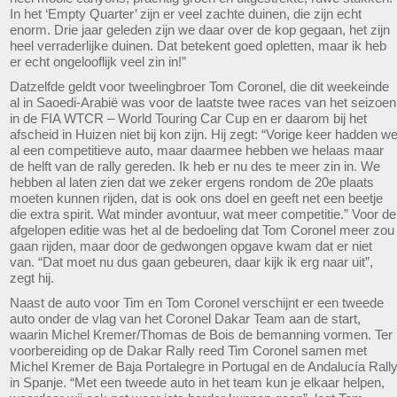
In het ‘Empty Quarter’ zijn er veel zachte duinen, die zijn echt
enorm. Drie jaar geleden zijn we daar over de kop gegaan, het zijn
heel verraderlijke duinen. Dat betekent goed opletten, maar ik heb
er echt ongelooflijk veel zin in!”
Datzelfde geldt voor tweelingbroer Tom Coronel, die dit weekeinde
al in Saoedi-Arabië was voor de laatste twee races van het seizoen
in de FIA WTCR – World Touring Car Cup en er daarom bij het
afscheid in Huizen niet bij kon zijn. Hij zegt: “Vorige keer hadden w
al een competitieve auto, maar daarmee hebben we helaas maar
de helft van de rally gereden. Ik heb er nu des te meer zin in. We
hebben al laten zien dat we zeker ergens rondom de 20e plaats
moeten kunnen rijden, dat is ook ons doel en geeft net een beetje
die extra spirit. Wat minder avontuur, wat meer competitie.” Voor de
afgelopen editie was het al de bedoeling dat Tom Coronel meer zou
gaan rijden, maar door de gedwongen opgave kwam dat er niet
van. “Dat moet nu dus gaan gebeuren, daar kijk ik erg naar uit”,
zegt hij.
Naast de auto voor Tim en Tom Coronel verschijnt er een tweede
auto onder de vlag van het Coronel Dakar Team aan de start,
waarin Michel Kremer/Thomas de Bois de bemanning vormen. Ter
voorbereiding op de Dakar Rally reed Tim Coronel samen met
Michel Kremer de Baja Portalegre in Portugal en de Andalucía Rall
in Spanje. “Met een tweede auto in het team kun je elkaar helpen,