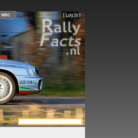
[
Log In
]