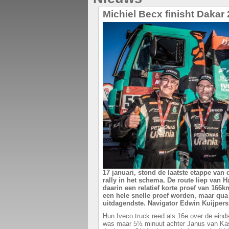
Michiel Becx finisht Dakar
17 januari, stond de laatste etappe van 
rally in het schema. De route liep van 
daarin een relatief korte proef van 166
een hele snelle proef worden, maar qua
uitdagendste. Navigator Edwin Kuijpers
Hun Iveco truck reed als 16e over de eind
was maar 5½ minuut achter Janus van Kas