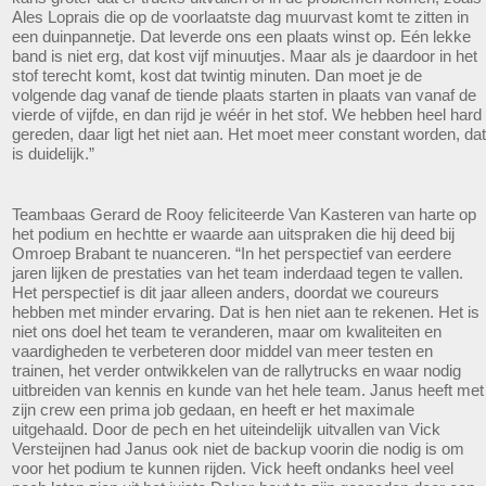
Ales Loprais die op de voorlaatste dag muurvast komt te zitten in
een duinpannetje. Dat leverde ons een plaats winst op. Eén lekke
band is niet erg, dat kost vijf minuutjes. Maar als je daardoor in het
stof terecht komt, kost dat twintig minuten. Dan moet je de
volgende dag vanaf de tiende plaats starten in plaats van vanaf de
vierde of vijfde, en dan rijd je wéér in het stof. We hebben heel hard
gereden, daar ligt het niet aan. Het moet meer constant worden, dat
is duidelijk.”
Teambaas Gerard de Rooy feliciteerde Van Kasteren van harte op
het podium en hechtte er waarde aan uitspraken die hij deed bij
Omroep Brabant te nuanceren. “In het perspectief van eerdere
jaren lijken de prestaties van het team inderdaad tegen te vallen.
Het perspectief is dit jaar alleen anders, doordat we coureurs
hebben met minder ervaring. Dat is hen niet aan te rekenen. Het is
niet ons doel het team te veranderen, maar om kwaliteiten en
vaardigheden te verbeteren door middel van meer testen en
trainen, het verder ontwikkelen van de rallytrucks en waar nodig
uitbreiden van kennis en kunde van het hele team. Janus heeft met
zijn crew een prima job gedaan, en heeft er het maximale
uitgehaald. Door de pech en het uiteindelijk uitvallen van Vick
Versteijnen had Janus ook niet de backup voorin die nodig is om
voor het podium te kunnen rijden. Vick heeft ondanks heel veel