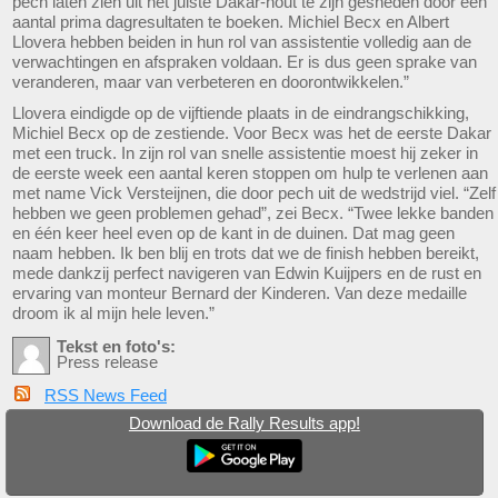
pech laten zien uit het juiste Dakar-hout te zijn gesneden door een
aantal prima dagresultaten te boeken. Michiel Becx en Albert
Llovera hebben beiden in hun rol van assistentie volledig aan de
verwachtingen en afspraken voldaan. Er is dus geen sprake van
veranderen, maar van verbeteren en doorontwikkelen.”
Llovera eindigde op de vijftiende plaats in de eindrangschikking,
Michiel Becx op de zestiende. Voor Becx was het de eerste Dakar
met een truck. In zijn rol van snelle assistentie moest hij zeker in
de eerste week een aantal keren stoppen om hulp te verlenen aan
met name Vick Versteijnen, die door pech uit de wedstrijd viel. “Zelf
hebben we geen problemen gehad”, zei Becx. “Twee lekke banden
en één keer heel even op de kant in de duinen. Dat mag geen
naam hebben. Ik ben blij en trots dat we de finish hebben bereikt,
mede dankzij perfect navigeren van Edwin Kuijpers en de rust en
ervaring van monteur Bernard der Kinderen. Van deze medaille
droom ik al mijn hele leven.”
Tekst en foto's:
Press release
RSS News Feed
Download de Rally Results app!