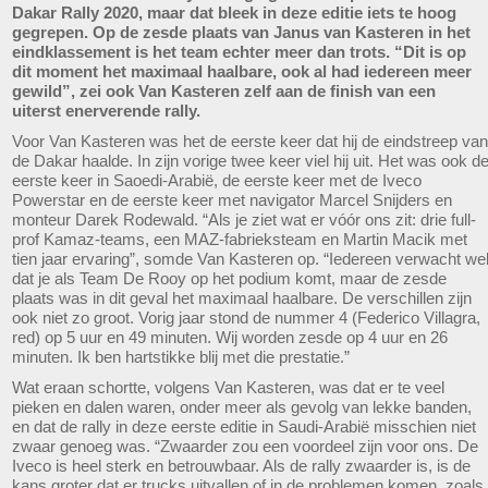
Dakar Rally 2020, maar dat bleek in deze editie iets te hoog
gegrepen. Op de zesde plaats van Janus van Kasteren in het
eindklassement is het team echter meer dan trots. “Dit is op
dit moment het maximaal haalbare, ook al had iedereen meer
gewild”, zei ook Van Kasteren zelf aan de finish van een
uiterst enerverende rally.
Voor Van Kasteren was het de eerste keer dat hij de eindstreep van
de Dakar haalde. In zijn vorige twee keer viel hij uit. Het was ook d
eerste keer in Saoedi-Arabië, de eerste keer met de Iveco
Powerstar en de eerste keer met navigator Marcel Snijders en
monteur Darek Rodewald. “Als je ziet wat er vóór ons zit: drie full-
prof Kamaz-teams, een MAZ-fabrieksteam en Martin Macik met
tien jaar ervaring”, somde Van Kasteren op. “Iedereen verwacht we
dat je als Team De Rooy op het podium komt, maar de zesde
plaats was in dit geval het maximaal haalbare. De verschillen zijn
ook niet zo groot. Vorig jaar stond de nummer 4 (Federico Villagra,
red) op 5 uur en 49 minuten. Wij worden zesde op 4 uur en 26
minuten. Ik ben hartstikke blij met die prestatie.”
Wat eraan schortte, volgens Van Kasteren, was dat er te veel
pieken en dalen waren, onder meer als gevolg van lekke banden,
en dat de rally in deze eerste editie in Saudi-Arabië misschien niet
zwaar genoeg was. “Zwaarder zou een voordeel zijn voor ons. De
Iveco is heel sterk en betrouwbaar. Als de rally zwaarder is, is de
kans groter dat er trucks uitvallen of in de problemen komen, zoals