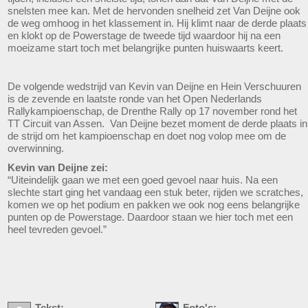
snelsten mee kan. Met de hervonden snelheid zet Van Deijne ook
de weg omhoog in het klassement in. Hij klimt naar de derde plaats
en klokt op de Powerstage de tweede tijd waardoor hij na een
moeizame start toch met belangrijke punten huiswaarts keert.
De volgende wedstrijd van Kevin van Deijne en Hein Verschuuren
is de zevende en laatste ronde van het Open Nederlands
Rallykampioenschap, de Drenthe Rally op 17 november rond het
TT Circuit van Assen. Van Deijne bezet moment de derde plaats in
de strijd om het kampioenschap en doet nog volop mee om de
overwinning.
Kevin van Deijne zei:
“Uiteindelijk gaan we met een goed gevoel naar huis. Na een
slechte start ging het vandaag een stuk beter, rijden we scratches,
komen we op het podium en pakken we ook nog eens belangrijke
punten op de Powerstage. Daardoor staan we hier toch met een
heel tevreden gevoel.”
Tekst:
Foto's: