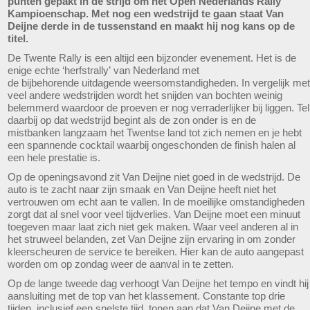
punten gepakt in de strijd om het Open Nederlands Rally
Kampioenschap. Met nog een wedstrijd te gaan staat Van
Deijne derde in de tussenstand en maakt hij nog kans op de
titel.
De Twente Rally is een altijd een bijzonder evenement. Het is de
enige echte ‘herfstrally’ van Nederland met
de bijbehorende uitdagende weersomstandigheden. In vergelijk met
veel andere wedstrijden wordt het snijden van bochten weinig
belemmerd waardoor de proeven er nog verraderlijker bij liggen. Tel
daarbij op dat wedstrijd begint als de zon onder is en de
mistbanken langzaam het Twentse land tot zich nemen en je hebt
een spannende cocktail waarbij ongeschonden de finish halen al
een hele prestatie is.
Op de openingsavond zit Van Deijne niet goed in de wedstrijd. De
auto is te zacht naar zijn smaak en Van Deijne heeft niet het
vertrouwen om echt aan te vallen. In de moeilijke omstandigheden
zorgt dat al snel voor veel tijdverlies. Van Deijne moet een minuut
toegeven maar laat zich niet gek maken. Waar veel anderen al in
het struweel belanden, zet Van Deijne zijn ervaring in om zonder
kleerscheuren de service te bereiken. Hier kan de auto aangepast
worden om op zondag weer de aanval in te zetten.
Op de lange tweede dag verhoogt Van Deijne het tempo en vindt hij
aansluiting met de top van het klassement. Constante top drie
tijden, inclusief een snelste tijd, tonen aan dat Van Deijne met de