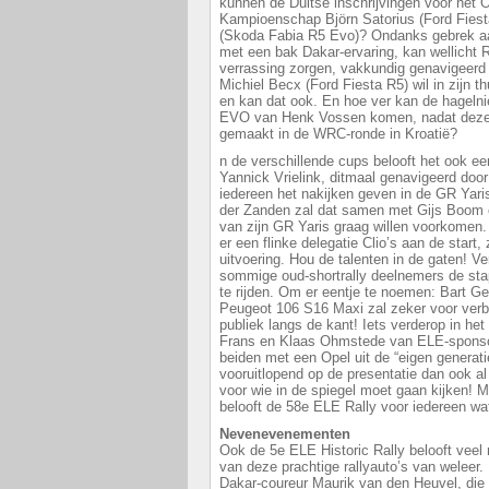
kunnen de Duitse inschrijvingen voor het 
Kampioenschap Björn Satorius (Ford Fiest
(Skoda Fabia R5 Evo)? Ondanks gebrek aa
met een bak Dakar-ervaring, kan wellicht 
verrassing zorgen, vakkundig genavigeer
Michiel Becx (Ford Fiesta R5) wil in zijn 
en kan dat ook. En hoe ver kan de hagel
EVO van Henk Vossen komen, nadat deze 
gemaakt in de WRC-ronde in Kroatië?
n de verschillende cups belooft het ook e
Yannick Vrielink, ditmaal genavigeerd d
iedereen het nakijken geven in de GR Yari
der Zanden zal dat samen met Gijs Boom e
van zijn GR Yaris graag willen voorkomen.
er een flinke delegatie Clio’s aan de start, 
uitvoering. Hou de talenten in de gaten! Ve
sommige oud-shortrally deelnemers de s
te rijden. Om er eentje te noemen: Bart G
Peugeot 106 S16 Maxi zal zeker voor verba
publiek langs de kant! Iets verderop in het
Frans en Klaas Ohmstede van ELE-sponsor
beiden met een Opel uit de “eigen generati
vooruitlopend op de presentatie dan ook a
voor wie in de spiegel moet gaan kijken! 
belooft de 58e ELE Rally voor iedereen wa
Nevenevenementen
Ook de 5e ELE Historic Rally belooft veel
van deze prachtige rallyauto’s van weleer. 
Dakar-coureur Maurik van den Heuvel, die