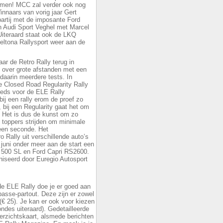
emen! MCC zal verder ook nog
innaars van vorig jaar Gert
artij met de imposante Ford
 Audi Sport Veghel met Marcel
Uiteraard staat ook de LKQ
eltona Rallysport weer aan de
aar de Retro Rally terug in
 over grote afstanden met een
daarin meerdere tests. In
de Closed Road Regularity Rally
reeds voor de ELE Rally
ij een rally erom de proef zo
n, bij een Regularity gaat het om
 Het is dus de kunst om zo
e toppers strijden om minimale
 een seconde. Het
 Rally uit verschillende auto’s
 juni onder meer aan de start een
 500 SL en Ford Capri RS2600.
iseerd door Euregio Autosport
de ELE Rally doe je er goed aan
sse-partout. Deze zijn er zowel
(€ 25). Je kan er ook voor kiezen
ondes uiteraard). Gedetailleerde
rzichtskaart, alsmede berichten