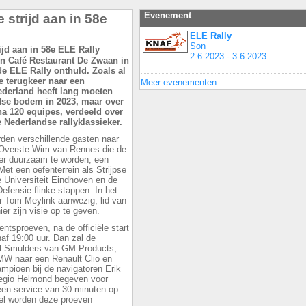
Evenement
 strijd aan in 58e
ELE Rally
Son
2-6-2023 - 3-6-2023
n Café Restaurant De Zwaan in
de ELE Rally onthuld. Zoals al
e terugkeer naar een
Meer evenementen ...
derland heeft lang moeten
dse bodem in 2023, maar over
na 120 equipes, verdeeld over
 Nederlandse rallyklassieker.
erden verschillende gasten naar
 Overste Wim van Rennes die de
eer duurzaam te worden, een
Met een oefenterrein als Strijpse
Universiteit Eindhoven en de
ensie flinke stappen. In het
r Tom Meylink aanwezig, lid van
er zijn visie op te geven.
entsproeven, na de officiële start
naf 19:00 uur. Dan zal de
el Smulders van GM Products,
MW naar een Renault Clio en
mpioen bij de navigatoren Erik
regio Helmond begeven voor
een service van 30 minuten op
el worden deze proeven