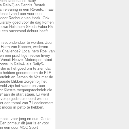
Open Nederlands Rally
a Rally2) en Dennis Rostek
n ervaring in een R5-auto, maar
Ronald van Loon voor een
d door Radboud van Hoek. Ook
thuisrally goed voor de dag komen
nieuwe Helichem Skoda Fabia R5
een succesvol debuut heeft
en secondenduel te worden. Zou
oor Harm van Koppen, wederom
s Challenge? Local hero Roel van
n een prachtige nieuwe livery
 Vanuit Heuvel Motorsport staat
zowel in Rally4- als Rally5-
rder is het goed om te zien dat
tap hebben genomen om de ELE
eerdink en Jeroen de Vos met de
asde blikken zorgen bij het
 veld zijn het vader en zoon
 Kiestra toegangstechniek die
e” aan de start staan. Er werd
l volop gediscussieerd wie nu
Met een totaal van 71 deelnemers
t moois in petto te hebben.
 moois voor jong en oud. Geniet
Een primeur dit jaar is er voor
 in een door MCC Sport