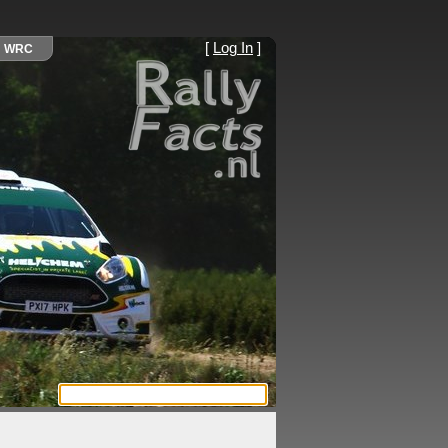
[
Log In
]