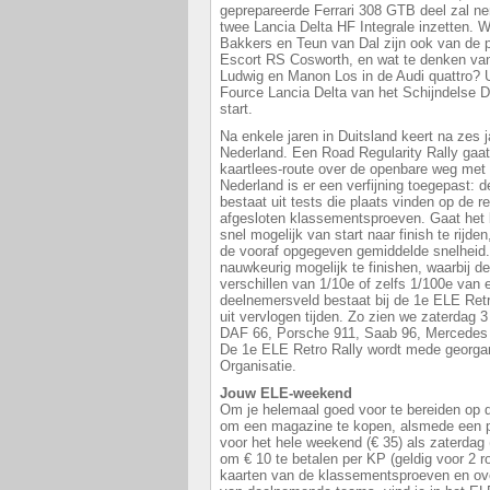
geprepareerde Ferrari 308 GTB deel zal n
twee Lancia Delta HF Integrale inzetten. W
Bakkers en Teun van Dal zijn ook van de p
Escort RS Cosworth, en wat te denken van
Ludwig en Manon Los in de Audi quattro? 
Fource Lancia Delta van het Schijndelse D
start.
Na enkele jaren in Duitsland keert na zes j
Nederland. Een Road Regularity Rally gaat
kaartlees-route over de openbare weg met 
Nederland is er een verfijning toegepast: 
bestaat uit tests die plaats vinden op de 
afgesloten klassementsproeven. Gaat het b
snel mogelijk van start naar finish te rijde
de vooraf opgegeven gemiddelde snelheid.
nauwkeurig mogelijk te finishen, waarbij d
verschillen van 1/10e of zelfs 1/100e van
deelnemersveld bestaat bij de 1e ELE Retro
uit vervlogen tijden. Zo zien we zaterdag 3
DAF 66, Porsche 911, Saab 96, Mercedes
De 1e ELE Retro Rally wordt mede georgan
Organisatie.
Jouw ELE-weekend
Om je helemaal goed voor te bereiden op 
om een magazine te kopen, alsmede een pa
voor het hele weekend (€ 35) als zaterdag 
om € 10 te betalen per KP (geldig voor 2 r
kaarten van de klassementsproeven en ove