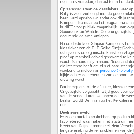
nogmaals verreden, dan echter in het donk
Op zaterdag staan de klassiekers weer op
Rally is zeer verheugd met de goede relati
heen werd opgebouwd zodat ook dit jaar he
Kampen’ drie maal op het programma staat
is NIET voor publiek toegankelijk. Vervo
Spoordonk en Wintelre-Oerle ongetwijfeld 
gedurende de twee omlopen.
Na de derde keer Strijpse Kampen is het hop
klassieker van de ELE Rally: SintOede
schrijven is de organisatie kunst- en vlie
proef op marshall-gebied gecovered te krij
wordt. Namens rallyminnend Nederland do
die interesse heeft om zijn of haar steentje b
weekend te melden bij
personeel@elerally.
kijkje achter de schermen van de sport, w
ervaring wordt!
Dat brengt ons bij de afsluiter, klassement
Ongetwijfeld volgepakt, altijd goed voor sp
van de snede. Laten we hopen dat de wedst
beslist wordt! De finish op het Kerkplein i
uur.
Deelnemersveld
Er is een aantal kanshebbers op podium kl
favorietenrol waarmaken met startnummer 
Kevin van Deijne samen met Hein Verschuur
langste eind, nu de remproblemen van de 