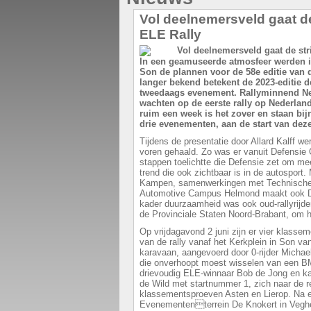
Vol deelnemersveld gaat de
ELE Rally
In een geamuseerde atmosfeer werden i
Son de plannen voor de 58e editie van 
langer bekend betekent de 2023-editie d
tweedaags evenement. Rallyminnend Ne
wachten op de eerste rally op Nederlan
ruim een week is het zover en staan bij
drie evenementen, aan de start van deze
Tijdens de presentatie door Allard Kalff w
voren gehaald. Zo was er vanuit Defensie
stappen toelichtte die Defensie zet om m
trend die ook zichtbaar is in de autosport. 
Kampen, samenwerkingen met Technische 
Automotive Campus Helmond maakt ook Def
kader duurzaamheid was ook oud-rallyrijde
de Provinciale Staten Noord-Brabant, om hi
Op vrijdagavond 2 juni zijn er vier klassem
van de rally vanaf het Kerkplein in Son va
karavaan, aangevoerd door 0-rijder Micha
die onverhoopt moest wisselen van een B
drievoudig ELE-winnaar Bob de Jong en ka
de Wild met startnummer 1, zich naar de 
klassementsproeven Asten en Lierop. Na 
Evenemententerrein De Knokert in Vegh