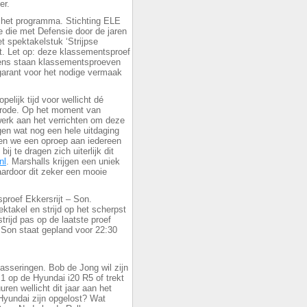
er.
 het programma. Stichting ELE
e die met Defensie door de jaren
t spektakelstuk ‘Strijpse
. Let op: deze klassementsproef
lgens staan klassementsproeven
garant voor het nodige vermaak
elijk tijd voor wellicht dé
nrode. Op het moment van
gwerk aan het verrichten om deze
gen wat nog een hele uitdaging
en we een oproep aan iedereen
ij te dragen zich uiterlijk dit
nl
. Marshalls krijgen een uniek
aardoor dit zeker een mooie
sproef Ekkersrijt – Son.
ektakel en strijd op het scherpst
rijd pas op de laatste proef
n Son staat gepland voor 22:30
asseringen. Bob de Jong wil zijn
1 op de Hyundai i20 R5 of trekt
en wellicht dit jaar aan het
Hyundai zijn opgelost? Wat