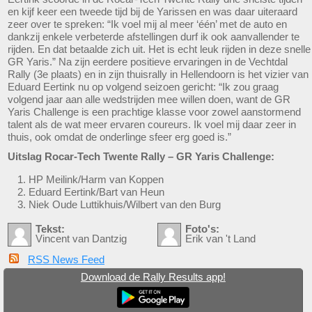
en kijf keer een tweede tijd bij de Yarissen en was daar uiteraard
zeer over te spreken: “Ik voel mij al meer ‘één’ met de auto en
dankzij enkele verbeterde afstellingen durf ik ook aanvallender te
rijden. En dat betaalde zich uit. Het is echt leuk rijden in deze snelle
GR Yaris.” Na zijn eerdere positieve ervaringen in de Vechtdal
Rally (3e plaats) en in zijn thuisrally in Hellendoorn is het vizier van
Eduard Eertink nu op volgend seizoen gericht: “Ik zou graag
volgend jaar aan alle wedstrijden mee willen doen, want de GR
Yaris Challenge is een prachtige klasse voor zowel aanstormend
talent als de wat meer ervaren coureurs. Ik voel mij daar zeer in
thuis, ook omdat de onderlinge sfeer erg goed is.”
Uitslag Rocar-Tech Twente Rally – GR Yaris Challenge:
HP Meilink/Harm van Koppen
Eduard Eertink/Bart van Heun
Niek Oude Luttikhuis/Wilbert van den Burg
Tekst:
Foto's:
Vincent van Dantzig
Erik van 't Land
RSS News Feed
Download de Rally Results app!