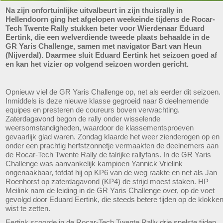
Na zijn onfortuinlijke uitvalbeurt in zijn thuisrally in
Hellendoorn ging het afgelopen weekeinde tijdens de Rocar-
Tech Twente Rally stukken beter voor Wierdenaar Eduard
Eertink, die een welverdiende tweede plaats behaalde in de
GR Yaris Challenge, samen met navigator Bart van Heun
(Nijverdal). Daarmee sluit Eduard Eertink het seizoen goed af
en kan het vizier op volgend seizoen worden gericht.
Opnieuw viel de GR Yaris Challenge op, net als eerder dit seizoen.
Inmiddels is deze nieuwe klasse gegroeid naar 8 deelnemende
equipes en presteren de coureurs boven verwachting.
Zaterdagavond begon de rally onder wisselende
weersomstandigheden, waardoor de klassementsproeven
gevaarlijk glad waren. Zondag klaarde het weer zienderogen op en
onder een prachtig herfstzonnetje vermaakten de deelnemers aan
de Rocar-Tech Twente Rally de talrijke rallyfans. In de GR Yaris
Challenge was aanvankelijk kampioen Yannick Vrielink
ongenaakbaar, totdat hij op KP6 van de weg raakte en net als Jan
Roenhorst op zaterdagavond (KP4) de strijd moest staken. HP
Meilink nam de leiding in de GR Yaris Challenge over, op de voet
gevolgd door Eduard Eertink, die steeds betere tijden op de klokke
wist te zetten.
Eertink scoorde in de Rocar-Tech Twente Rally drie snelste tijden