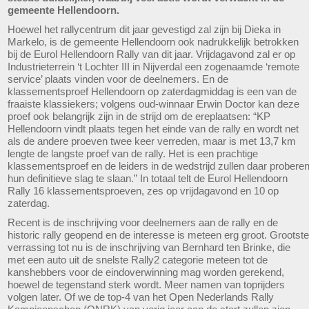
gemeente Hellendoorn.
Hoewel het rallycentrum dit jaar gevestigd zal zijn bij Dieka in
Markelo, is de gemeente Hellendoorn ook nadrukkelijk betrokken
bij de Eurol Hellendoorn Rally van dit jaar. Vrijdagavond zal er op
Industrieterrein ‘t Lochter III in Nijverdal een zogenaamde ‘remote
service’ plaats vinden voor de deelnemers. En de
klassementsproef Hellendoorn op zaterdagmiddag is een van de
fraaiste klassiekers; volgens oud-winnaar Erwin Doctor kan deze
proef ook belangrijk zijn in de strijd om de ereplaatsen: “KP
Hellendoorn vindt plaats tegen het einde van de rally en wordt net
als de andere proeven twee keer verreden, maar is met 13,7 km
lengte de langste proef van de rally. Het is een prachtige
klassementsproef en de leiders in de wedstrijd zullen daar probere
hun definitieve slag te slaan.” In totaal telt de Eurol Hellendoorn
Rally 16 klassementsproeven, zes op vrijdagavond en 10 op
zaterdag.
Recent is de inschrijving voor deelnemers aan de rally en de
historic rally geopend en de interesse is meteen erg groot. Grootste
verrassing tot nu is de inschrijving van Bernhard ten Brinke, die
met een auto uit de snelste Rally2 categorie meteen tot de
kanshebbers voor de eindoverwinning mag worden gerekend,
hoewel de tegenstand sterk wordt. Meer namen van toprijders
volgen later. Of we de top-4 van het Open Nederlands Rally