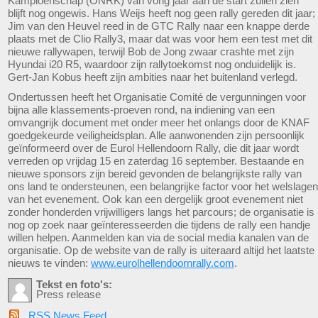
Kampioenschap (ONRK) van vorig jaar aan de start zullen zien
blijft nog ongewis. Hans Weijs heeft nog geen rally gereden dit jaar;
Jim van den Heuvel reed in de GTC Rally naar een knappe derde
plaats met de Clio Rally3, maar dat was voor hem een test met dit
nieuwe rallywapen, terwijl Bob de Jong zwaar crashte met zijn
Hyundai i20 R5, waardoor zijn rallytoekomst nog onduidelijk is.
Gert-Jan Kobus heeft zijn ambities naar het buitenland verlegd.
Ondertussen heeft het Organisatie Comité de vergunningen voor
bijna alle klassements-proeven rond, na indiening van een
omvangrijk document met onder meer het onlangs door de KNAF
goedgekeurde veiligheidsplan. Alle aanwonenden zijn persoonlijk
geïnformeerd over de Eurol Hellendoorn Rally, die dit jaar wordt
verreden op vrijdag 15 en zaterdag 16 september. Bestaande en
nieuwe sponsors zijn bereid gevonden de belangrijkste rally van
ons land te ondersteunen, een belangrijke factor voor het welslagen
van het evenement. Ook kan een dergelijk groot evenement niet
zonder honderden vrijwilligers langs het parcours; de organisatie is
nog op zoek naar geïnteresseerden die tijdens de rally een handje
willen helpen. Aanmelden kan via de social media kanalen van de
organisatie. Op de website van de rally is uiteraard altijd het laatste
nieuws te vinden:
www.eurolhellendoornrally.com
.
Tekst en foto's:
Press release
RSS News Feed