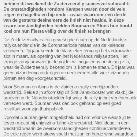
hebben dit weekend de Zuiderzeerally succesvol volbracht.
De omstandigheden rondom Kampen waren door de vele
regen en hagelbuien bijzonder zwaar waardoor een derde
van de gestarte deelnemers de finish niet haalde. In deze
zware omstandigheden hielden Souman en Alons hun hoofd
koel om hun Fiesta veilig over de finish te brengen
De Zuiderzeerally is een gevestigde naam op de Nederlandse
rallykalender die in de Coronaperiode helaas van de kalender
verdween. Dit jaar keerde de klassieker terug op het vertrouwde
slot in maart, als opening van het Nederlands rallyseizoen. Het
vroege voorjaarsweer in de polder wil nogal eens onstuimig zijn,
waar de Zuiderzeerally bekend om is komen te staan. Dit jaar was
geen uitzondering en kregen de deelnemers alle vier seizoenen
binnen een dag voorgeschoteld.
Voor Souman en Alons is de Zuiderzeerally een bijzondere
wedstrijd. Beide zijn afkomstig uit Sint Jansklooster wat vlakbij de
proeven in de Noordoostpolder ligt waar de rally in het verleden ook
verreden werd. Souman was dan ook gebrand op een goed
resultaat voor zijn thuispubliek.
Doordat Souman geen mogelijkheid had om voor de wedstrijd te
testen moest hij enigszins ‘blind’ de wedstrijd. Niet ideaal in een
wedstrijd waarin de weersomstandigheden continue veranderen.
De vele regen werd afgewisseld met zon en harde wind waardoor