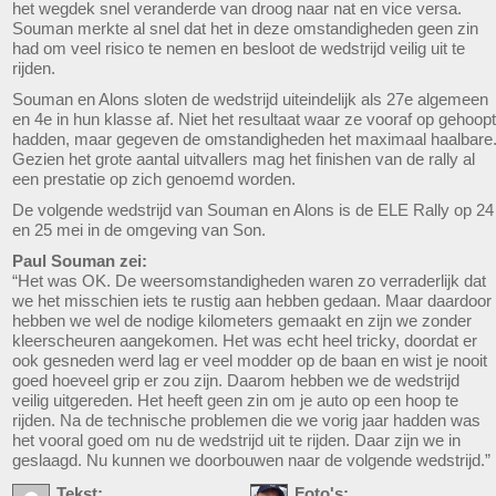
het wegdek snel veranderde van droog naar nat en vice versa.
Souman merkte al snel dat het in deze omstandigheden geen zin
had om veel risico te nemen en besloot de wedstrijd veilig uit te
rijden.
Souman en Alons sloten de wedstrijd uiteindelijk als 27e algemeen
en 4e in hun klasse af. Niet het resultaat waar ze vooraf op gehoopt
hadden, maar gegeven de omstandigheden het maximaal haalbare
Gezien het grote aantal uitvallers mag het finishen van de rally al
een prestatie op zich genoemd worden.
De volgende wedstrijd van Souman en Alons is de ELE Rally op 24
en 25 mei in de omgeving van Son.
Paul Souman zei:
“Het was OK. De weersomstandigheden waren zo verraderlijk dat
we het misschien iets te rustig aan hebben gedaan. Maar daardoor
hebben we wel de nodige kilometers gemaakt en zijn we zonder
kleerscheuren aangekomen. Het was echt heel tricky, doordat er
ook gesneden werd lag er veel modder op de baan en wist je nooit
goed hoeveel grip er zou zijn. Daarom hebben we de wedstrijd
veilig uitgereden. Het heeft geen zin om je auto op een hoop te
rijden. Na de technische problemen die we vorig jaar hadden was
het vooral goed om nu de wedstrijd uit te rijden. Daar zijn we in
geslaagd. Nu kunnen we doorbouwen naar de volgende wedstrijd.”
Tekst:
Foto's: