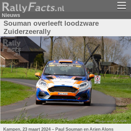
Nieuws
Souman overleeft loodzware
Zuiderzeerally
Kampen, 23 maart 2024 – Paul Souman en Arjen Alons