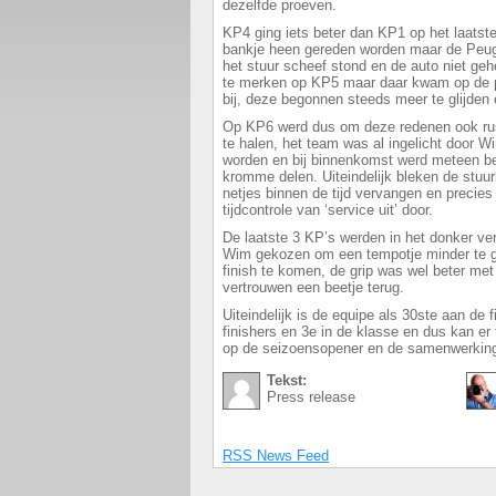
dezelfde proeven.
KP4 ging iets beter dan KP1 op het laatst
bankje heen gereden worden maar de Peuge
het stuur scheef stond en de auto niet geh
te merken op KP5 maar daar kwam op de p
bij, deze begonnen steeds meer te glijden
Op KP6 werd dus om deze redenen ook rus
te halen, het team was al ingelicht door 
worden en bij binnenkomst werd meteen b
kromme delen. Uiteindelijk bleken de stuur
netjes binnen de tijd vervangen en precie
tijdcontrole van ‘service uit’ door.
De laatste 3 KP’s werden in het donker ver
Wim gekozen om een tempotje minder te g
finish te komen, de grip was wel beter me
vertrouwen een beetje terug.
Uiteindelijk is de equipe als 30ste aan de
finishers en 3e in de klasse en dus kan e
op de seizoensopener en de samenwerking
Tekst:
Press release
RSS News Feed