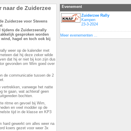
Evenement
er naar de Zuiderzee
Zuiderzee Rally
Kampen
23-3-2024
tijdens de Zuiderzeerally
makkelijk gesproken worden
Meer evenementen ...
 wind, hagel en toch ook bij
rally weer op de kalender met
meteen dat hij deze zeker wilde
n dat hij er niet bij kon zijn dus
gator gevonden om Wim goed over
en de communicatie tussen de 2
et.
e vertrekken, vanwege het natte
 te gaan, wat achteraf geen
 uitgereden bochten.
e ritme en gevoel bij Wim,
gheden en veel modder op de
elste tijd in de klasse en KP3
m hard gewerkt om alles weer na
erd koers gezet voor weer 3x