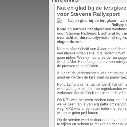
Nat en glad bij de terugke
voor Stevens Rallysport
Koud en nat was het afgelopen weekend 
voor Stevens Rallysport, achteraf kon 
over echt zuiderzeerallyweer met regen,
vlagen de zon.
Na een afwezigheid van 4 jaar stond deze 
een nieuwe organisatie, dus bedacht Wim 
gaan rijden. Wesley had al eerder aangegeve
werd in Alex Eisenberg een ervaren navi
de proeven te begeleiden.
Al vanaf de verkenningen was het gevoel 
goed en werden de kp’s snel op papier gez
Rond 12:45 was het dan eindelijk tijd om t
weer werd gekozen om op regenbanden weg
verkeerde keuze bleek te zijn met de vele
Op KP1 was het even zoeken naar het juist
welke geen fan is van erg natte omstandi
weg. KP2 was al een stuk beter met een sn
waren er geen problemen.
Op de service werd er door het servicetea
te kijken en schoon te maken en daarna w