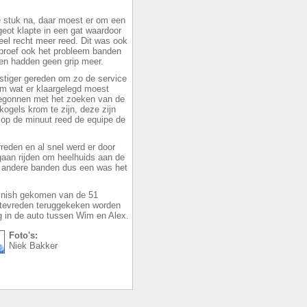
e stuk na, daar moest er om een
ot klapte in een gat waardoor
eel recht meer reed. Dit was ook
roef ook het probleem banden
 en hadden geen grip meer.
tiger gereden om zo de service
Wim wat er klaargelegd moest
egonnen met het zoeken van de
kogels krom te zijn, deze zijn
s op de minuut reed de equipe de
reden en al snel werd er door
aan rijden om heelhuids aan de
t andere banden dus een was het
 finish gekomen van de 51
r tevreden teruggekeken worden
 in de auto tussen Wim en Alex.
Foto's:
Niek Bakker