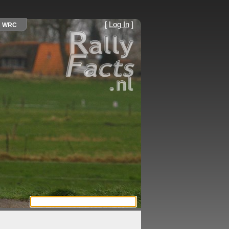
[
Log In
]