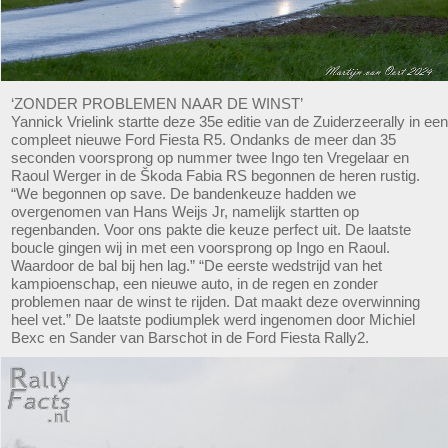
‘ZONDER PROBLEMEN NAAR DE WINST’
Yannick Vrielink startte deze 35e editie van de Zuiderzeerally in een
compleet nieuwe Ford Fiesta R5. Ondanks de meer dan 35
seconden voorsprong op nummer twee Ingo ten Vregelaar en
Raoul Werger in de Škoda Fabia RS begonnen de heren rustig.
“We begonnen op save. De bandenkeuze hadden we
overgenomen van Hans Weijs Jr, namelijk startten op
regenbanden. Voor ons pakte die keuze perfect uit. De laatste
boucle gingen wij in met een voorsprong op Ingo en Raoul.
Waardoor de bal bij hen lag.” “De eerste wedstrijd van het
kampioenschap, een nieuwe auto, in de regen en zonder
problemen naar de winst te rijden. Dat maakt deze overwinning
heel vet.” De laatste podiumplek werd ingenomen door ​​Michiel
Bexc en Sander van Barschot in de Ford Fiesta Rally2.