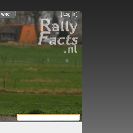
[
Log In
]