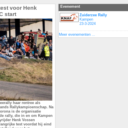
Evenement
 test voor Henk
 start
Zuiderzee Rally
Kampen
23-3-2024
Meer evenementen ...
erally haar rentree als
lands Rallykampioenschap. Na
orona is de organisatie
e rally, die in en om Kampen
yrijder Henk Vossen
angrijke test voordat hij eind