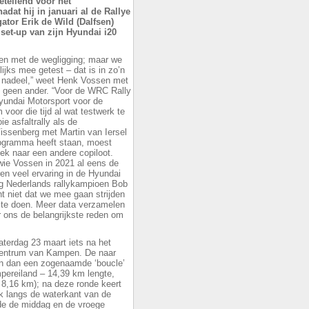
eetellend voor het
at hij in januari al de Rallye
ator Erik de Wild (Dalfsen)
set-up van zijn Hyundai i20
den met de wegligging; maar we
jks mee getest – dat is in zo’n
ot nadeel,” weet Henk Vossen met
s geen ander. “Voor de WRC Rally
yundai Motorsport voor de
oor die tijd al wat testwerk te
e asfaltrally als de
issenberg met Martin van Iersel
rogramma heeft staan, moest
k naar een andere copiloot.
wie Vossen in 2021 al eens de
ren veel ervaring in de Hyundai
g Nederlands rallykampioen Bob
t niet dat we mee gaan strijden
m te doen. Meer data verzamelen
or ons de belangrijkste reden om
zaterdag 23 maart iets na het
 centrum van Kampen. De naar
en dan een zogenaamde ‘boucle’
pereiland – 14,39 km lengte,
8,16 km); na deze ronde keert
rk langs de waterkant van de
de de middag en de vroege