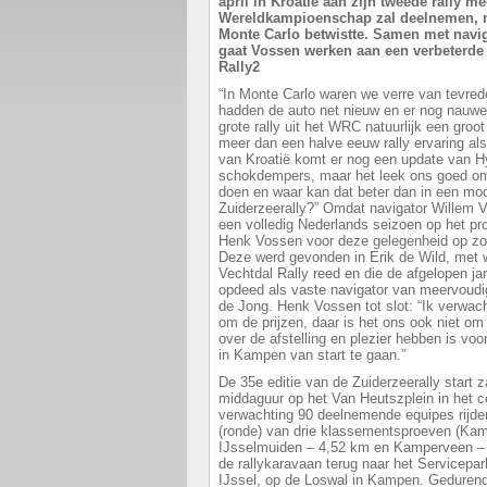
april in Kroatië aan zijn tweede rally m
Wereldkampioenschap zal deelnemen, nad
Monte Carlo betwistte. Samen met navig
gaat Vossen werken aan een verbeterde 
Rally2
“In Monte Carlo waren we verre van tevre
hadden de auto net nieuw en er nog nauweli
grote rally uit het WRC natuurlijk een gro
meer dan een halve eeuw rally ervaring al
van Kroatië komt er nog een update van H
schokdempers, maar het leek ons goed om v
doen en waar kan dat beter dan in een mooi
Zuiderzeerally?” Omdat navigator Willem V
een volledig Nederlands seizoen op het p
Henk Vossen voor deze gelegenheid op zoe
Deze werd gevonden in Erik de Wild, met 
Vechtdal Rally reed en die de afgelopen ja
opdeed als vaste navigator van meervoudi
de Jong. Henk Vossen tot slot: “Ik verwach
om de prijzen, daar is het ons ook niet o
over de afstelling en plezier hebben is vo
in Kampen van start te gaan.”
De 35e editie van de Zuiderzeerally start 
middaguur op het Van Heutszplein in het
verwachting 90 deelnemende equipes rijd
(ronde) van drie klassementsproeven (Kam
IJsselmuiden – 4,52 km en Kamperveen – 
de rallykaravaan terug naar het Servicepa
IJssel, op de Loswal in Kampen. Geduren