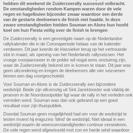
hebben dit weekend de Zuiderzeerally succesvol volbracht.
De omstandigheden rondom Kampen waren door de vele
regen en hagelbuien bijzonder zwaar waardoor een derde
van de gestarte deelnemers de finish niet haalde. In deze
zware omstandigheden hielden Souman en Alons hun hoofd
koel om hun Fiesta veilig over de finish te brengen
De Zuiderzeerally is een gevestigde naam op de Nederlandse
rallykalender die in de Coronaperiode helaas van de kalender
verdween. Dit jaar keerde de klassieker terug op het vertrouwde
slot in maart, als opening van het Nederlands rallyseizoen. Het
vroege voorjaarsweer in de polder wil nogal eens onstuimig zijn,
waar de Zuiderzeerally bekend om is komen te staan. Dit jaar was
geen uitzondering en kregen de deelnemers alle vier seizoenen
binnen een dag voorgeschoteld.
Voor Souman en Alons is de Zuiderzeerally een bijzondere
wedstrijd. Beide zijn afkomstig uit Sint Jansklooster wat vlakbij de
proeven in de Noordoostpolder ligt waar de rally in het verleden ook
verreden werd. Souman was dan ook gebrand op een goed
resultaat voor zijn thuispubliek.
Doordat Souman geen mogelijkheid had om voor de wedstrijd te
testen moest hij enigszins ‘blind’ de wedstrijd. Niet ideaal in een
wedstrijd waarin de weersomstandigheden continue veranderen.
De vele regen werd afgewisseld met zon en harde wind waardoor