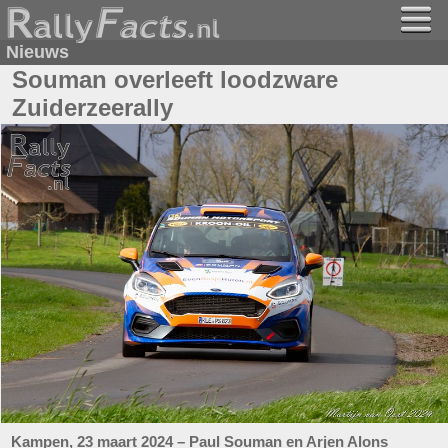
Nieuws
Souman overleeft loodzware
Zuiderzeerally
Kampen, 23 maart 2024 – Paul Souman en Arjen Alons