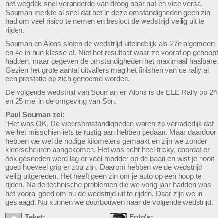
het wegdek snel veranderde van droog naar nat en vice versa.
Souman merkte al snel dat het in deze omstandigheden geen zin
had om veel risico te nemen en besloot de wedstrijd veilig uit te
rijden.
Souman en Alons sloten de wedstrijd uiteindelijk als 27e algemeen
en 4e in hun klasse af. Niet het resultaat waar ze vooraf op gehoopt
hadden, maar gegeven de omstandigheden het maximaal haalbare
Gezien het grote aantal uitvallers mag het finishen van de rally al
een prestatie op zich genoemd worden.
De volgende wedstrijd van Souman en Alons is de ELE Rally op 24
en 25 mei in de omgeving van Son.
Paul Souman zei:
“Het was OK. De weersomstandigheden waren zo verraderlijk dat
we het misschien iets te rustig aan hebben gedaan. Maar daardoor
hebben we wel de nodige kilometers gemaakt en zijn we zonder
kleerscheuren aangekomen. Het was echt heel tricky, doordat er
ook gesneden werd lag er veel modder op de baan en wist je nooit
goed hoeveel grip er zou zijn. Daarom hebben we de wedstrijd
veilig uitgereden. Het heeft geen zin om je auto op een hoop te
rijden. Na de technische problemen die we vorig jaar hadden was
het vooral goed om nu de wedstrijd uit te rijden. Daar zijn we in
geslaagd. Nu kunnen we doorbouwen naar de volgende wedstrijd.”
Tekst:
Foto's: