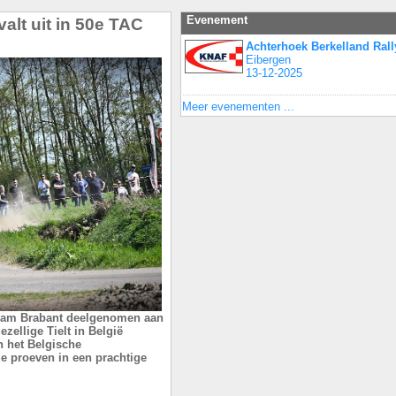
Evenement
alt uit in 50e TAC
Achterhoek Berkelland Rall
Eibergen
13-12-2025
Meer evenementen ...
team Brabant deelgenomen aan
zellige Tielt in België
n het Belgische
e proeven in een prachtige