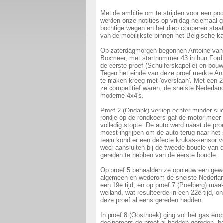
Met de ambitie om te strijden voor een pod
werden onze notities op vrijdag helemaal
bochtige wegen en het diep couperen staat
van de moeilijkste binnen het Belgische 
Op zaterdagmorgen begonnen Antoine van B
Boxmeer, met startnummer 43 in hun Ford 
de eerste proef (Schuiferskapelle) en bou
Tegen het einde van deze proef merkte Ant
te maken kreeg met 'overslaan'. Met een 2
ze competitief waren, de snelste Nederland
moderne 4x4's.
Proef 2 (Ondank) verliep echter minder suc
rondje op de rondkoers gaf de motor meer p
volledig stopte. De auto werd naast de pr
moest ingrijpen om de auto terug naar het 
team kond er een defecte krukas-sensor 
weer aansluiten bij de tweede boucle van 
gereden te hebben van de eerste boucle.
Op proef 5 behaalden ze opnieuw een gewel
algemeen en wederom de snelste Nederland
een 19e tijd, en op proef 7 (Poelberg) maak
weiland, wat resulteerde in een 22e tijd, 
deze proef al eens gereden hadden.
In proef 8 (Oosthoek) ging vol het gas ero
deelnemers de proef al hadden gereden, 