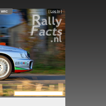
[
Log In
]