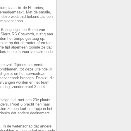
iumplaats bij de Historics,
 gereedgemaakt. Met de smalle,
 deze wedstrijd bekend als een
kampioenschap.
allegooijen en Berrie van
Sierra RS Cosworth, rustig aan
wden het tempo gestaag op.
oine op dat de motor af en toe
4e tijd algemeen toonde ze dat
ers en zelfs voor verschillende
cesvol. Tijdens het eerste
roblemen, tot deze uiteindelijk
oef gezet en het serviceteam
servicepark brengen. Dankzij dit
vervangen worden en het team
de dag, zonder proef 3 en 4
dige tijd, met een 20e plaats
ers. Proef 6 bracht hen naar
ten ze een kort uitstapje in het
ondanks dat andere deelnemers
p. In de wetenschap dat andere
behaalden ze een indrukwekkende