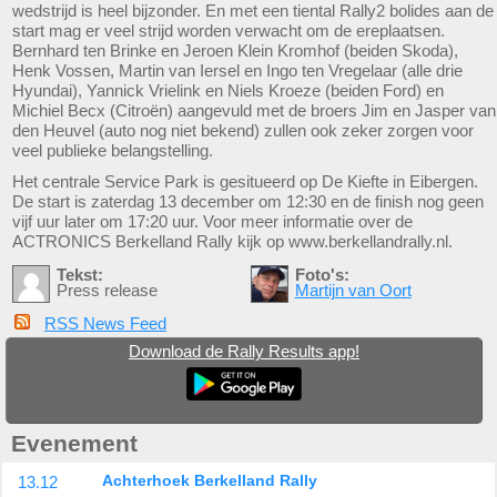
wedstrijd is heel bijzonder. En met een tiental Rally2 bolides aan de
start mag er veel strijd worden verwacht om de ereplaatsen.
Bernhard ten Brinke en Jeroen Klein Kromhof (beiden Skoda),
Henk Vossen, Martin van Iersel en Ingo ten Vregelaar (alle drie
Hyundai), Yannick Vrielink en Niels Kroeze (beiden Ford) en
Michiel Becx (Citroën) aangevuld met de broers Jim en Jasper van
den Heuvel (auto nog niet bekend) zullen ook zeker zorgen voor
veel publieke belangstelling.
Het centrale Service Park is gesitueerd op De Kiefte in Eibergen.
De start is zaterdag 13 december om 12:30 en de finish nog geen
vijf uur later om 17:20 uur. Voor meer informatie over de
ACTRONICS Berkelland Rally kijk op www.berkellandrally.nl.
Tekst:
Foto's:
Press release
Martijn van Oort
RSS News Feed
Download de Rally Results app!
Evenement
13.12
Achterhoek Berkelland Rally