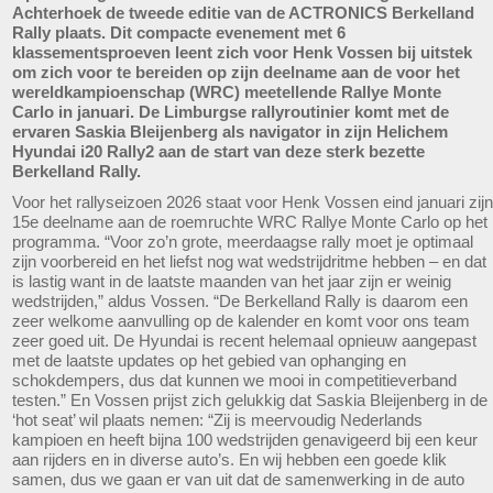
Achterhoek de tweede editie van de ACTRONICS Berkelland
Rally plaats. Dit compacte evenement met 6
klassementsproeven leent zich voor Henk Vossen bij uitstek
om zich voor te bereiden op zijn deelname aan de voor het
wereldkampioenschap (WRC) meetellende Rallye Monte
Carlo in januari. De Limburgse rallyroutinier komt met de
ervaren Saskia Bleijenberg als navigator in zijn Helichem
Hyundai i20 Rally2 aan de start van deze sterk bezette
Berkelland Rally.
Voor het rallyseizoen 2026 staat voor Henk Vossen eind januari zijn
15e deelname aan de roemruchte WRC Rallye Monte Carlo op het
programma. “Voor zo’n grote, meerdaagse rally moet je optimaal
zijn voorbereid en het liefst nog wat wedstrijdritme hebben – en dat
is lastig want in de laatste maanden van het jaar zijn er weinig
wedstrijden,” aldus Vossen. “De Berkelland Rally is daarom een
zeer welkome aanvulling op de kalender en komt voor ons team
zeer goed uit. De Hyundai is recent helemaal opnieuw aangepast
met de laatste updates op het gebied van ophanging en
schokdempers, dus dat kunnen we mooi in competitieverband
testen.” En Vossen prijst zich gelukkig dat Saskia Bleijenberg in de
‘hot seat’ wil plaats nemen: “Zij is meervoudig Nederlands
kampioen en heeft bijna 100 wedstrijden genavigeerd bij een keur
aan rijders en in diverse auto’s. En wij hebben een goede klik
samen, dus we gaan er van uit dat de samenwerking in de auto