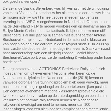
ook goed zal verlopen.”
De 32-jarige Saskia Bleijenberg was blij verrast met de uitnodiging
van Henk Vossen: “ik beschouw het als een hele eer om met Henk
te mogen rijden – want hij heeft zoveel meegemaakt en zijn
ervaring in het WRC is ongeëvenaard in Nederland. Om ons in en
na de Berkelland Rally te mogen voorbereiden op deelname aan de
Rallye Monte Carlo is echt fantastisch. Ik kijk er enorm naar uit!”
Bleijenberg is al drie jaar op rij samen met levenspartner Antoine
Biesheuvel kampioen van Nederland in de historische klasse en
kan bogen op een rijke carrière in de rallysport sinds zij in 2009 op
haar zestiende debuteerde. In het dagelijks leven is Saskia – naast
haar moederschap van een vierjarig zoontje – actief binnen
Biesheuvel Autosport, waar ze de marketing & webshop onder haa
hoede heeft.
De organisator van de ACTRONICS Berkelland Rally heeft zich
ingespannen om dit evenement terug te laten keren op de
Nederlandse rallykalender. Na de eerste editie (2019) kwam er
vanwege corona en vergunningsproblematiek geen vervolg, maar
nu is men er alsnog in geslaagd en de voortekenen lijken positief.
Een compact evenement met drie klassementsproeven die elk
twee keer worden verreden op de zaterdagmiddag en een datum
ver buiten het normale rallyseizoen hebben de Nederlandse
rallywereld overtuigd om deel te nemen: meer dan 100
inschrijvingen voor een niet voor het kampioenschap meetellende