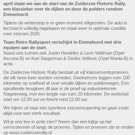
april staan we aan de start van de Zuiderzee Historic Rally,
een klassieker over de dijken en door de polders rondom
Emmeloord.
Tijdens de winterstop is er geen moment stilgezeten. De auto is
technisch volledig nagelopen en staat weer in optimale conditie
voor seizoen 2026.
Team Retro Rallysport verschijnt in Emmeloord met drie
equipes aan de start.
Naast ons komen ook Justin Hendriks & Leon Veldman (Opel
Ascona B) en Karl Stegerman & Derike Velthuis (Opel Manta B) in
actie.
De Zuiderzee Historic Rally bestaat uit vijf klassementsproeven,
die elk twee keer worden verreden. Deelnemers leggen ruim 100
kilometer op snelheid af over smalle dijken en polderwegen. Een
opvallende terugkeer dit jaar is de proef op industrieterrein
Nagelerweg, met een lengte van ruim 20 kilometer. De wedstrijd
start om 12.00 uur en finisht rond 22.00 uur.
We kijken uit naar een sportieve seizoensopening en gaan zoals
altijd voor een sterk resultaat.
Wil je ons live in actie zien? Neem dan een kijkje op het
serviceterrein of langs de proeven. Tijden en proeven zijn te vinden
op www.zuiderzeerally.nl