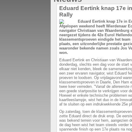
Eduard Eertink knap 17e i
Rally
Afgelopen weekend heeft Wierdenaar Ed
navigator Christiaan van Waardenburg 
neergezet tijdens de 42e Eurol Hellendo
klassementsproeven eindigde het team o
plaats, een uitzonderlijke prestatie gez
waaronder bekende namen zoals Jos Ver
won.
Eduard Eertink en Christiaan van Waarden
donderdag, slechts een dag voor de start v
elkaar niet kenden, bleek de samenwerking a
een zeer ervaren navigator, wist Eduard fe
proeven te loodsen. Op vrijdagavond waren
klassementsproeven in Daarle, Den Ham e
twee keer verreden. "Vanaf de allereerste
een goede startpositie te verkrijgen voor 
Hoewel er enkele technische problemen wa
kaartleeslampje, wist het duo in de Innova
af te sluiten op een indrukwekkende 25e pl
Op zaterdag, toen de klassementsproeven i
zette Eduard direct de druk erop. De eerste
was bekend terrein voor hem, aangezien deze
de dag heen wist het team steeds verder t
spannende finish op een 17e plaats na nog