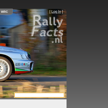
[
Log In
]