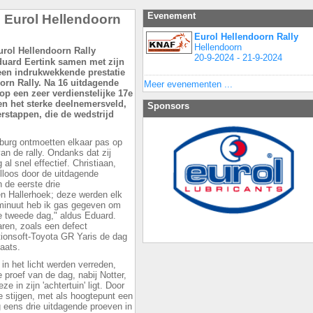
Evenement
n Eurol Hellendoorn
Eurol Hellendoorn Rally
Hellendoorn
20-9-2024 - 21-9-2024
uard Eertink samen met zijn
een indrukwekkende prestatie
orn Rally. Na 16 uitdagende
Meer evenementen ...
p een zeer verdienstelijke 17e
ien het sterke deelnemersveld,
Sponsors
stappen, die de wedstrijd
burg ontmoetten elkaar pas op
an de rally. Ondanks dat zij
l snel effectief. Christiaan,
illoos door de uitdagende
 de eerste drie
n Hallerhoek; deze werden elk
 minuut heb ik gas gegeven om
de tweede dag," aldus Eduard.
ren, zoals een defect
tionsoft-Toyota GR Yaris de dag
aats.
n het licht werden verreden,
 proef van de dag, nabij Notter,
 in zijn 'achtertuin' ligt. Door
e stijgen, met als hoogtepunt een
 eens drie uitdagende proeven in