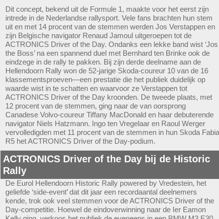
Dit concept, bekend uit de Formule 1, maakte voor het eerst zijn
intrede in de Nederlandse rallysport. Vele fans brachten hun stem
uit en met 14 procent van de stemmen werden Jos Verstappen en
zijn Belgische navigator Renaud Jamoul uitgeroepen tot de
ACTRONICS Driver of the Day. Ondanks een lekke band wist ‘Jos
the Boss’ na een spannend duel met Bernhard ten Brinke ook de
eindzege in de rally te pakken. Bij zijn derde deelname aan de
Hellendoorn Rally won de 52-jarige Skoda-coureur 10 van de 16
klassementsproeven—een prestatie die het publiek duidelijk op
waarde wist in te schatten en waarvoor ze Verstappen tot
ACTRONICS Driver of the Day kroonden. De tweede plaats, met
12 procent van de stemmen, ging naar de van oorsprong
Canadese Volvo-coureur Tiffany MacDonald en haar debuterende
navigator Niels Hatzmann. Ingo ten Vregelaar en Raoul Werger
vervolledigden met 11 procent van de stemmen in hun Skoda Fabi
R5 het ACTRONICS Driver of the Day-podium.
ACTRONICS Driver of the Day bij de Historic
Rally
De Eurol Hellendoorn Historic Rally powered by Vredestein, het
geliefde ‘side-event’ dat dit jaar een recordaantal deelnemers
kende, trok ook veel stemmen voor de ACTRONICS Driver of the
Day-competitie. Hoewel de eindoverwinning naar de Ier Eamon
Kelly ging, verkoos het publiek de eveneens in een BMW M3 E30