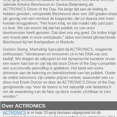
rijdende Antoine Biesheuvel en Saskia Bleijenberg als
ACTRONICS Driver of the Day. Na lange tijd aan de leiding te
hebben gereden, verspeelde Biesheuvel door een 180 graden-draai
als gevolg van een remfout de koppositie, die ze daarna niet meer
konden terugpakken. “Het hoort erbij, en dat maakt rally juist juist
zo leuk. We zijn enorm blij dat het publiek zo van onze
doorkomsten heeft genoten. Dat doet ons erg goed. De trofee krijgt
een mooie plek in onze werkplaats,” aldus een breed glimlachende
Biesheuvel bij het finishpodium in Markelo.
Gerben Slomp, Marketing Specialist bij ACTRONICS, reageerde
enthousiast: “Vernieuwen en innoveren zit in het DNA van ons
bedrijf. We dragen de rallysport en het dynamische karakter ervan
een warm hart toe en zijn blij dat onze Driver of the Day-competitie
een succesvolle aanvulling is gebleken. Het biedt een extra
dimensie aan de beleving en betrokkenheid van het publiek. Onder
de online stemmers zijn unieke prijzen verloot, waaronder een co-
drive met Erwin Doctor en door de ACTRONICS Driver of the Day
gesigneerde cap. Voor de teams is het natuurlijk ook fantastisch
om de waardering van de fans op deze manier zichtbaar te zien
worden.”
Over ACTRONICS
ACTRONICS
is in haar 20-jarig bestaan uitgegroeid tot dé