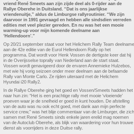
vriend René Smeets aan zijn zijde deel als 0-rijder aan de
Rallye Oberehe in Duitsland. “Dat is ons jaarlijkse
vriendenuitje,” aldus de Limburgse rallyroutinier. “We zijn
daarvoor in 1991 gevraagd en hebben alle sindsdien verreden
edities met veel plezier gereden. En nu was het een mooie
warming-up voor mijn komende deelname aan
‘Hellendoorn’.”
Op 20/21 september staat voor het Helichem Rally Team deelnam
aan de 42e editie van de Eurol Hellendoorn Rally op het
programma. Dat wordt voor Henk Vossen de dertigste keer dat hij
in de Overijsselse toprally van Nederland aan de start staat.
Vossen wordt genavigeerd door de ervaren Annemieke Hulzebos,
met wie hij vorig seizoen onder meer deelnam aan de befaamde
Rally van Monte Carlo. Ze rijden uiteraard met de Helichem
Hyundai i20 Rally2.
In de Rallye Oberehe ging het goed en Vossen/Smeets hadden het
naar hun zin: “Het is een prachtige rally met mooie ‘vloeiende’
proeven waar je de snelheid er goed in kunt houden. De afstelling
van de auto was nu ook echt goed, met dank aan mijn perfecte
service crew,” was het blije commentaar van de Limburger, die zic
samen met René Smeets sinds enkele jaren erelid mag noemen
van de Autoclub Oberehe, als blijk van waardering voor hun trouwe
dienst als voorrijders in deze Duitse rally.