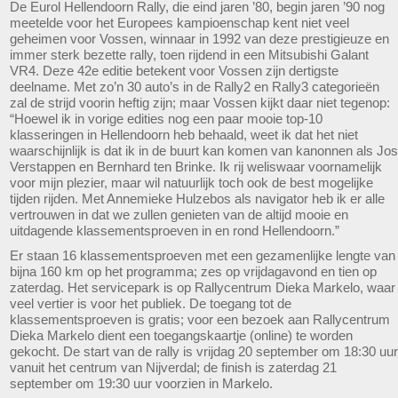
De Eurol Hellendoorn Rally, die eind jaren ’80, begin jaren ’90 nog
meetelde voor het Europees kampioenschap kent niet veel
geheimen voor Vossen, winnaar in 1992 van deze prestigieuze en
immer sterk bezette rally, toen rijdend in een Mitsubishi Galant
VR4. Deze 42e editie betekent voor Vossen zijn dertigste
deelname. Met zo’n 30 auto’s in de Rally2 en Rally3 categorieën
zal de strijd voorin heftig zijn; maar Vossen kijkt daar niet tegenop:
“Hoewel ik in vorige edities nog een paar mooie top-10
klasseringen in Hellendoorn heb behaald, weet ik dat het niet
waarschijnlijk is dat ik in de buurt kan komen van kanonnen als Jos
Verstappen en Bernhard ten Brinke. Ik rij weliswaar voornamelijk
voor mijn plezier, maar wil natuurlijk toch ook de best mogelijke
tijden rijden. Met Annemieke Hulzebos als navigator heb ik er alle
vertrouwen in dat we zullen genieten van de altijd mooie en
uitdagende klassementsproeven in en rond Hellendoorn.”
Er staan 16 klassementsproeven met een gezamenlijke lengte van
bijna 160 km op het programma; zes op vrijdagavond en tien op
zaterdag. Het servicepark is op Rallycentrum Dieka Markelo, waar
veel vertier is voor het publiek. De toegang tot de
klassementsproeven is gratis; voor een bezoek aan Rallycentrum
Dieka Markelo dient een toegangskaartje (online) te worden
gekocht. De start van de rally is vrijdag 20 september om 18:30 uur
vanuit het centrum van Nijverdal; de finish is zaterdag 21
september om 19:30 uur voorzien in Markelo.