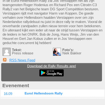
In de Eurol Hellendoorn Rally zal Jos Verstappen net als zijn
teamgenoten Roger Hodenius en Richard Pex een Citroën C3
Rally2 van het Belgische team DG Sport Compétition besturen.
Verstappen rijdt met navigator Harm van Koppen. De goede
verhalen over Hellendoorn haalden Verstappen over om zijn
Nederlandse rallydebuut nu juist in deze rally te maken. Vooral de
onverharde zandpaden zullen nieuw terrein voor hem betekenen.
En uiteraard kijkt een ieder uit naar de strijd tussen Verstappen en
de leiders in het ONRK. Bob de Jong, Hans Weijs, Jim van den
Heuvel en Gert Jan Kobus zullen er in Jos Verstappen een
geduchte concurrent bij hebben!
Tekst:
Foto's:
Press release
Niek Bakker
RSS News Feed
Download de Rally Results app!
Evenement
16.09
Eurol Hellendoorn Rally