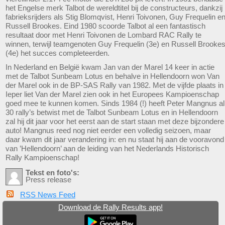
het Engelse merk Talbot de wereldtitel bij de constructeurs, dankzij
fabrieksrijders als Stig Blomqvist, Henri Toivonen, Guy Frequelin e
Russell Brookes. Eind 1980 scoorde Talbot al een fantastisch
resultaat door met Henri Toivonen de Lombard RAC Rally te
winnen, terwijl teamgenoten Guy Frequelin (3e) en Russell Brooke
(4e) het succes completeerden.
In Nederland en België kwam Jan van der Marel 14 keer in actie
met de Talbot Sunbeam Lotus en behalve in Hellendoorn won Van
der Marel ook in de BP-SAS Rally van 1982. Met de vijfde plaats in
Ieper liet Van der Marel zien ook in het Europees Kampioenschap
goed mee te kunnen komen. Sinds 1984 (!) heeft Peter Mangnus al
30 rally’s betwist met de Talbot Sunbeam Lotus en in Hellendoorn
zal hij dit jaar voor het eerst aan de start staan met deze bijzondere
auto! Mangnus reed nog niet eerder een volledig seizoen, maar
daar kwam dit jaar verandering in: en nu staat hij aan de vooravond
van ’Hellendoorn’ aan de leiding van het Nederlands Historisch
Rally Kampioenschap!
Tekst en foto's:
Press release
RSS News Feed
Download de Rally Results app!