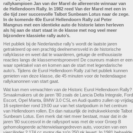
rallykampioen Jan van der Marel de allereerste winnaar van
de Hellendoorn Rally. In 1982 reed Van der Marel met een in
die tijd zeer succesvolle Talbot Sunbeam Lotus naar de zege.
In de komende 40e Eurol Hellendoorn Rally zal Peter
Mangnus met een identieke auto de historie laten herleven
als hij aan de start staat in de klasse met nog veel meer
bijzondere klassieke rally auto’s.
Het publiek bij de Nederlandse rally’s wordt de laatste jaren
getrakteerd op een prachtig deelnemersveld in de historische
rallyklasse en weet dat te waarderen, getuige de enthousiaste
reacties langs de klassementsproeven! De coureurs maken er een
waar spektakel van en komen aan de start met legendarische
auto’s. Tijdens de Eurol Hellendoorn Rally zal het publiek kunnen
genieten van deze klasse, die 45 minuten voor de hedendaagse
rallykanonnen van start gaat.
Wat kan men verwachten van de Historic Eurol Hellendoorn Rally?
Smaakmakers uit de jaren ’80 zoals de Lancia Delta Integrale, Ford
Escort, Opel Manta, BMW 3.0 CSL en Audi quattro zullen op vrijda
16 september rond 19:00 uur van het startpodium in het centrum
van Hellendoorn rollen. En dan natuurlijk de indrukwekkende Talbot
Sunbeam Lotus. Een merk dat niet meer bestaat, maar dat in de
jaren ’80 succesvol in de rallysport was met de voor Groep B
gehomologeerde achterwielaangedreven auto, voorzien van een
viercilinder 2.174 cc motor die zo’n 250 pk levert. In 1981 behaalde