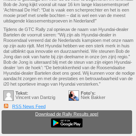
Bob de Jong kijkt vooral uit naar 16 km lange klassementsproef
‘Achtmaal De Hel’: “Dat is vaak een scherprechter en het is een
mooie proef met snelle bochten – dat is wel een van de meest
uitdagende klassementsproeven in Nederland!”
Tijdens de GTC Rally zal opnieuw de naam van Hyundai-dealer
Bartelen de voorruit sieren: “Wij zijn als Hyundai-dealer in
Roosendaal vereerd dat de Nederlands kampioen met onze naam
op zijn auto rijdt. Met Hyundai hebben we een sterk merk in huis
dat uitblinkt qua innovatie en duurzaamheid. We steunen Bob de
Jong dan ook van harte bij zijn deelname in onze (en zijn) regio.”
Bob de Jong is uiteraard blij met de steun van zijn eigen Hyundai-
dealer ‘om de hoek’: “De betrokkenheid van de Roosendaalse
Hyundai-dealer Bartelen doet ons goed. Wij kunnen voor de nodige
aandacht zorgen en met de prestaties en betrouwbaarheid van de
i20 het sportieve imago van Hyundai versterken.”
Tekst:
Foto's:
Vincent van Dantzig
Niek Bakker
RSS News Feed
Download de Rally Results app!