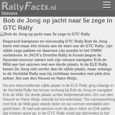
Nieuws
Bob de Jong op jacht naar 5e zege in
GTC Rally
Regerend kampioen en viervoudig GTC Rally Bob de Jong
komt met maar één missie aan de start van de GTC Rally: zijn
vijfde zege pakken en daarmee zijn positie in het ONRK
verbeteren. In JACK’s Drenthe Rally in Assen begon de
Hyundai-coureur samen met zijn nieuwe navigator Erik de
Wild aan het seizoen met een derde plaats. In de ELE Rally
kwam De Jong niet verder dan de vijfde plaats, maar onlangs
in de Vechtdal Rally was hij zichtbaar tevreden met plek drie
achter Jim van den Heuvel en Hans Weijs.
Na een teleurstellende vijfde plaats in de ELE Rally ging onlangs in
de Vechtdal Rally het tempo omhoog bij Bob de Jong en navigator
Erik de Wild. De derde plaats achter titelpretendenten Jim van den
Heuvel en Hans Weijs stemde tot tevredenheid. “De samenwerkin
met Erik de Wild gaat steeds beter en we vormen inmiddels een
goed team. Ik had wat wensen over de pace notes en Erik pakte
dat meteen goed op. In de GTC Rally moet dat uitmonden in het