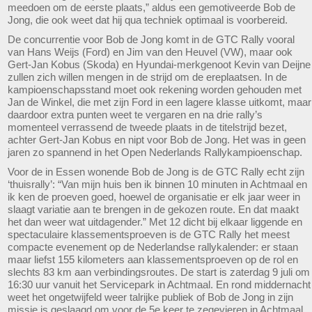
meedoen om de eerste plaats,” aldus een gemotiveerde Bob de
Jong, die ook weet dat hij qua techniek optimaal is voorbereid.
De concurrentie voor Bob de Jong komt in de GTC Rally vooral
van Hans Weijs (Ford) en Jim van den Heuvel (VW), maar ook
Gert-Jan Kobus (Skoda) en Hyundai-merkgenoot Kevin van Deijne
zullen zich willen mengen in de strijd om de ereplaatsen. In de
kampioenschapsstand moet ook rekening worden gehouden met
Jan de Winkel, die met zijn Ford in een lagere klasse uitkomt, maar
daardoor extra punten weet te vergaren en na drie rally’s
momenteel verrassend de tweede plaats in de titelstrijd bezet,
achter Gert-Jan Kobus en nipt voor Bob de Jong. Het was in geen
jaren zo spannend in het Open Nederlands Rallykampioenschap.
Voor de in Essen wonende Bob de Jong is de GTC Rally echt zijn
‘thuisrally’: “Van mijn huis ben ik binnen 10 minuten in Achtmaal en
ik ken de proeven goed, hoewel de organisatie er elk jaar weer in
slaagt variatie aan te brengen in de gekozen route. En dat maakt
het dan weer wat uitdagender.” Met 12 dicht bij elkaar liggende en
spectaculaire klassementsproeven is de GTC Rally het meest
compacte evenement op de Nederlandse rallykalender: er staan
maar liefst 155 kilometers aan klassementsproeven op de rol en
slechts 83 km aan verbindingsroutes. De start is zaterdag 9 juli om
16:30 uur vanuit het Servicepark in Achtmaal. En rond middernacht
weet het ongetwijfeld weer talrijke publiek of Bob de Jong in zijn
missie is geslaagd om voor de 5e keer te zegevieren in Achtmaal.