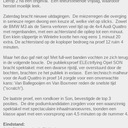
Lierop 2 na een ongeval. Een teleurstellende vrijdag, waardoor
herstel moeilijk leek.
Zaterdag bracht nieuwe uitdagingen. De miezerregen die overging
in serieuze regen dwong een keuze af, welke viel op slicks. Zowel
de BMW M3 als de Sierra verloren veel tijd op de 4x4 Audi Quattro
met regenbanden, met een achterstand die opliep tot een minuut.
Een klein slippertje in Wintelre kostte hen nog eens 1 minuut 20
extra. De achterstand op de koploper bedroeg na proef 12 ruim 4
minuten.
Maar het duo gaf niet op! Met full-wet banden vochten ze zich terug
in de volgende boucle. De publieksproef ELEctrifying Opel SON
bracht spektakel: met een dwarse rijstijl, ver overstuurd door de
bochten, brachten ze het publiek in extase. Een technisch malheur
voor de Audi Quattro in proef 14 zorgde voor een onverwachte
kans: Van Ballegooijen en Van Boxmeer reden de snelste tijd
("scratch").
De laatste proef, een rondkoer in Son, bevestigde de top 3
posities. De drie podiumkandidaten zorgden voor een waanzinnig
spektakel met spectaculaire inhaalmanoeuvres, toonden een
klasse apart met een voorsprong van 4,5 minuten op de nummer 4
Eindstand: