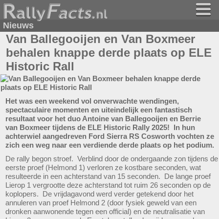
Nieuws
Van Ballegooijen en Van Boxmeer
behalen knappe derde plaats op ELE
Historic Rall
Het was een weekend vol onverwachte wendingen,
spectaculaire momenten en uiteindelijk een fantastisch
resultaat voor het duo Antoine van Ballegooijen en Berrie
van Boxmeer tijdens de ELE Historic Rally 2025! In hun
achterwiel aangedreven Ford Sierra RS Cosworth vochten ze
zich een weg naar een verdiende derde plaats op het podium.
De rally begon stroef. Verblind door de ondergaande zon tijdens de
eerste proef (Helmond 1) verloren ze kostbare seconden, wat
resulteerde in een achterstand van 15 seconden. De lange proef
Lierop 1 vergrootte deze achterstand tot ruim 26 seconden op de
koplopers. De vrijdagavond werd verder getekend door het
annuleren van proef Helmond 2 (door fysiek geweld van een
dronken aanwonende tegen een official) en de neutralisatie van