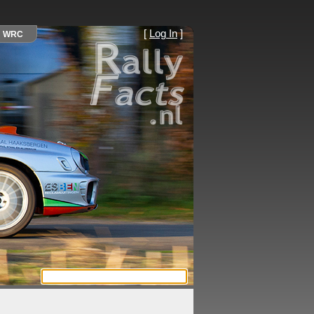
[
Log In
]