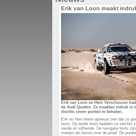
Erik van Loon maakt indru
Erik van Loon en Hein Verschuuren ha
de Audi Quattro. Ze maakten indruk in de
slechts zeven punten te behalen.
Erik en Hein lieten opnieuw zien dat ze goe
tests. Op beide tests haalden ze slechts
vierde en vijftiende. De navigatie tests zijn
moeten als eerste over de proef. De punt