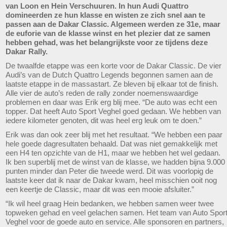
van Loon en Hein Verschuuren. In hun Audi Quattro
domineerden ze hun klasse en wisten ze zich snel aan te
passen aan de Dakar Classic. Algemeen werden ze 31e, maar
de euforie van de klasse winst en het plezier dat ze samen
hebben gehad, was het belangrijkste voor ze tijdens deze
Dakar Rally.
De twaalfde etappe was een korte voor de Dakar Classic. De vier
Audi’s van de Dutch Quattro Legends begonnen samen aan de
laatste etappe in de massastart. Ze bleven bij elkaar tot de finish.
Alle vier de auto’s reden de rally zonder noemenswaardige
problemen en daar was Erik erg blij mee. “De auto was echt een
topper. Dat heeft Auto Sport Veghel goed gedaan. We hebben van
iedere kilometer genoten, dit was heel erg leuk om te doen.”
Erik was dan ook zeer blij met het resultaat. “We hebben een paar
hele goede dagresultaten behaald. Dat was niet gemakkelijk met
een H4 ten opzichte van de H1, maar we hebben het wel gedaan.
Ik ben superblij met de winst van de klasse, we hadden bijna 9.000
punten minder dan Peter die tweede werd. Dit was voorlopig de
laatste keer dat ik naar de Dakar kwam, heel misschien ooit nog
een keertje de Classic, maar dit was een mooie afsluiter.”
“Ik wil heel graag Hein bedanken, we hebben samen weer twee
topweken gehad en veel gelachen samen. Het team van Auto Spor
Veghel voor de goede auto en service. Alle sponsoren en partners,