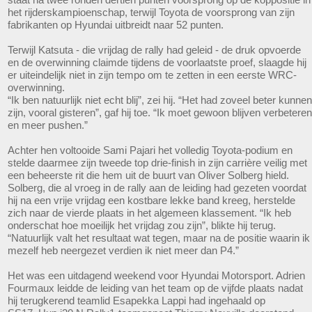
het rijderskampioenschap, terwijl Toyota de voorsprong van zijn
fabrikanten op Hyundai uitbreidt naar 52 punten.
Terwijl Katsuta - die vrijdag de rally had geleid - de druk opvoerde
en de overwinning claimde tijdens de voorlaatste proef, slaagde hij
er uiteindelijk niet in zijn tempo om te zetten in een eerste WRC-
overwinning.
“Ik ben natuurlijk niet echt blij”, zei hij. “Het had zoveel beter kunnen
zijn, vooral gisteren”, gaf hij toe. “Ik moet gewoon blijven verbeteren
en meer pushen.”
Achter hen voltooide Sami Pajari het volledig Toyota-podium en
stelde daarmee zijn tweede top drie-finish in zijn carrière veilig met
een beheerste rit die hem uit de buurt van Oliver Solberg hield.
Solberg, die al vroeg in de rally aan de leiding had gezeten voordat
hij na een vrije vrijdag een kostbare lekke band kreeg, herstelde
zich naar de vierde plaats in het algemeen klassement. “Ik heb
onderschat hoe moeilijk het vrijdag zou zijn”, blikte hij terug.
“Natuurlijk valt het resultaat wat tegen, maar na de positie waarin ik
mezelf heb neergezet verdien ik niet meer dan P4.”
Het was een uitdagend weekend voor Hyundai Motorsport. Adrien
Fourmaux leidde de leiding van het team op de vijfde plaats nadat
hij terugkerend teamlid Esapekka Lappi had ingehaald op