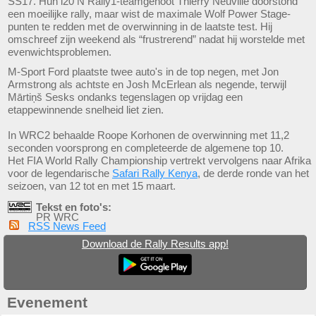
SS17. Hun i20 N Rally1-teamgenoot Thierry Neuville doorstond
een moeilijke rally, maar wist de maximale Wolf Power Stage-
punten te redden met de overwinning in de laatste test. Hij
omschreef zijn weekend als “frustrerend” nadat hij worstelde met
evenwichtsproblemen.
M-Sport Ford plaatste twee auto's in de top negen, met Jon
Armstrong als achtste en Josh McErlean als negende, terwijl
Mārtiņš Sesks ondanks tegenslagen op vrijdag een
etappewinnende snelheid liet zien.
In WRC2 behaalde Roope Korhonen de overwinning met 11,2
seconden voorsprong en completeerde de algemene top 10.
Het FIA World Rally Championship vertrekt vervolgens naar Afrika
voor de legendarische
Safari Rally Kenya
, de derde ronde van het
seizoen, van 12 tot en met 15 maart.
Tekst en foto's:
PR WRC
RSS News Feed
Download de Rally Results app!
Evenement