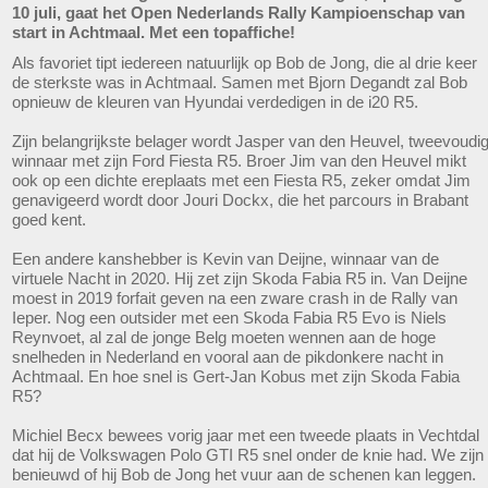
10 juli, gaat het Open Nederlands Rally Kampioenschap van
start in Achtmaal. Met een topaffiche!
Als favoriet tipt iedereen natuurlijk op Bob de Jong, die al drie keer
de sterkste was in Achtmaal. Samen met Bjorn Degandt zal Bob
opnieuw de kleuren van Hyundai verdedigen in de i20 R5.
Zijn belangrijkste belager wordt Jasper van den Heuvel, tweevoudi
winnaar met zijn Ford Fiesta R5. Broer Jim van den Heuvel mikt
ook op een dichte ereplaats met een Fiesta R5, zeker omdat Jim
genavigeerd wordt door Jouri Dockx, die het parcours in Brabant
goed kent.
Een andere kanshebber is Kevin van Deijne, winnaar van de
virtuele Nacht in 2020. Hij zet zijn Skoda Fabia R5 in. Van Deijne
moest in 2019 forfait geven na een zware crash in de Rally van
Ieper. Nog een outsider met een Skoda Fabia R5 Evo is Niels
Reynvoet, al zal de jonge Belg moeten wennen aan de hoge
snelheden in Nederland en vooral aan de pikdonkere nacht in
Achtmaal. En hoe snel is Gert-Jan Kobus met zijn Skoda Fabia
R5?
Michiel Becx bewees vorig jaar met een tweede plaats in Vechtdal
dat hij de Volkswagen Polo GTI R5 snel onder de knie had. We zijn
benieuwd of hij Bob de Jong het vuur aan de schenen kan leggen.