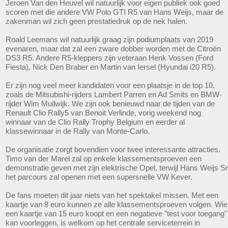
Jeroen Van den Heuvel wil natuurlijk voor eigen publiek ook goed
scoren met die andere VW Polo GTI R5 van Hans Weijs, maar de
zakenman wil zich geen prestatiedruk op de nek halen.
Roald Leemans wil natuurlijk graag zijn podiumplaats van 2019
evenaren, maar dat zal een zware dobber worden met de Citroën
DS3 R5. Andere R5-kleppers zijn veteraan Henk Vossen (Ford
Fiesta), Nick Den Braber en Martin van Iersel (Hyundai i20 R5).
Er zijn nog veel meer kandidaten voor een plaatsje in de top 10,
zoals de Mitsubishi-rijders Lambert Parren en Ad Smits en BMW-
rijder Wim Muilwijk. We zijn ook benieuwd naar de tijden van de
Renault Clio Rally5 van Benoit Verlinde, vorig weekend nog
winnaar van de Clio Rally Trophy Belgium en eerder al
klassewinnaar in de Rally van Monte-Carlo.
De organisatie zorgt bovendien voor twee interessante attracties.
Timo van der Marel zal op enkele klassementsproeven een
demonstratie geven met zijn elektrische Opel, terwijl Hans Weijs Sr
het parcours zal openen met een supersnelle VW Kever.
De fans moeten dit jaar niets van het spektakel missen. Met een
kaartje van 8 euro kunnen ze alle klassementsproeven volgen. Wie
een kaartje van 15 euro koopt en een negatieve "test voor toegang"
kan voorleggen, is welkom op het centrale serviceterrein in