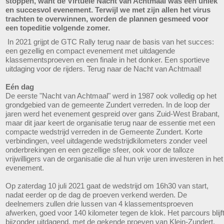
stoppen, want de Virtuele Nacht van Achtmaal was een uniek
en succesvol evenement. Terwijl we met zijn allen het virus
trachten te overwinnen, worden de plannen gesmeed voor
een topeditie volgende zomer.
In 2021 grijpt de GTC Rally terug naar de basis van het succes:
een gezellig en compact evenement met uitdagende
klassementsproeven en een finale in het donker. Een sportieve
uitdaging voor de rijders. Terug naar de Nacht van Achtmaal!
Eén dag
De eerste "Nacht van Achtmaal" werd in 1987 ook volledig op het
grondgebied van de gemeente Zundert verreden. In de loop der
jaren werd het evenement gespreid over gans Zuid-West Brabant,
maar dit jaar keert de organisatie terug naar de essentie met een
compacte wedstrijd verreden in de Gemeente Zundert. Korte
verbindingen, veel uitdagende wedstrijdkilometers zonder veel
onderbrekingen en een gezellige sfeer, ook voor de talloze
vrijwilligers van de organisatie die al hun vrije uren investeren in het
evenement.
Op zaterdag 10 juli 2021 gaat de wedstrijd om 16h30 van start,
nadat eerder op de dag de proeven verkend werden. De
deelnemers zullen drie lussen van 4 klassementsproeven
afwerken, goed voor 140 kilometer tegen de klok. Het parcours blijf
bijzonder uitdagend, met de gekende proeven van Klein-Zundert,