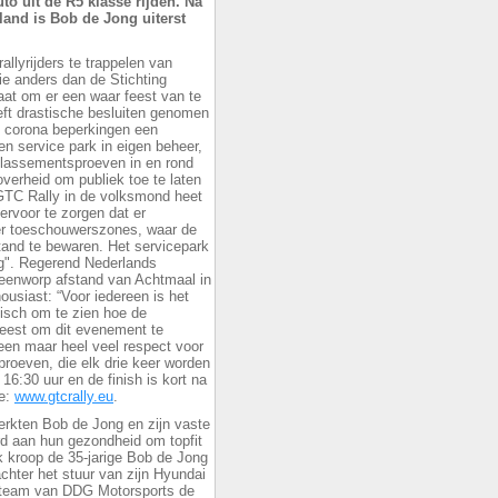
uto uit de R5 klasse rijden. Na
land is Bob de Jong uiterst
allyrijders te trappelen van
e anders dan de Stichting
aat om er een waar feest van te
ft drastische besluiten genomen
 corona beperkingen een
n service park in eigen beheer,
klassementsproeven in en rond
erheid om publiek toe te laten
 GTC Rally in de volksmond heet
ervoor te zorgen dat er
n er toeschouwerszones, waar de
tand te bewaren. Het servicepark
ng". Regerend Nederlands
eenworp afstand van Achtmaal in
usiast: “Voor iedereen is het
tisch om te zien hoe de
weest om dit evenement te
leen maar heel veel respect voor
roeven, die elk drie keer worden
 16:30 uur en de finish is kort na
ie:
www.gtcrally.eu
.
erkten Bob de Jong en zijn vaste
rd aan hun gezondheid om topfit
k kroop de 35-jarige Bob de Jong
chter het stuur van zijn Hyundai
t team van DDG Motorsports de