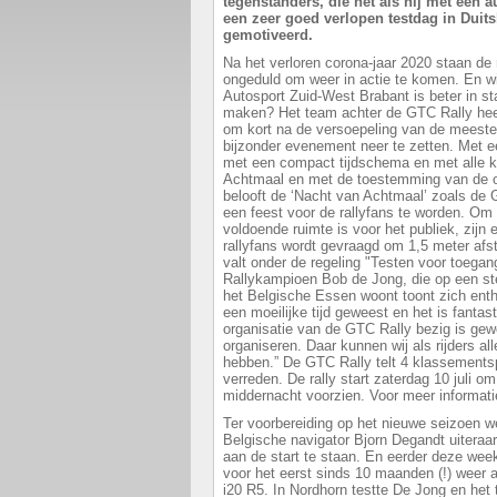
tegenstanders, die net als hij met een a
een zeer goed verlopen testdag in Duits
gemotiveerd.
Na het verloren corona-jaar 2020 staan de r
ongeduld om weer in actie te komen. En wi
Autosport Zuid-West Brabant is beter in st
maken? Het team achter de GTC Rally hee
om kort na de versoepeling van de meeste
bijzonder evenement neer te zetten. Met ee
met een compact tijdschema en met alle 
Achtmaal en met de toestemming van de ov
belooft de ‘Nacht van Achtmaal’ zoals de
een feest voor de rallyfans te worden. Om 
voldoende ruimte is voor het publiek, zij
rallyfans wordt gevraagd om 1,5 meter afs
valt onder de regeling "Testen voor toega
Rallykampioen Bob de Jong, die op een st
het Belgische Essen woont toont zich entho
een moeilijke tijd geweest en het is fantas
organisatie van de GTC Rally bezig is ge
organiseren. Daar kunnen wij als rijders al
hebben.” De GTC Rally telt 4 klassementsp
verreden. De rally start zaterdag 10 juli om
middernacht voorzien. Voor meer informat
Ter voorbereiding op het nieuwe seizoen w
Belgische navigator Bjorn Degandt uiteraa
aan de start te staan. En eerder deze wee
voor het eerst sinds 10 maanden (!) weer a
i20 R5. In Nordhorn testte De Jong en he