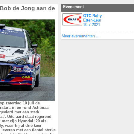
Evenement
 Bob de Jong aan de
GTC Rally
Etten-Leur
10-7-2021
Meer evenementen ...
p zaterdag 10 juli de
rstart: in en rond Achtmaal
gevierd met een sterk
t’. Uiteraard staat regerend
met zijn Hyundai i20 als
ly, waar hij al drie keer
 leveren met een tiental sterke