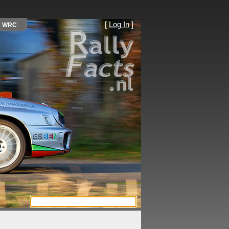
[
Log In
]