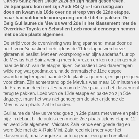
Carlos Sainz heeft Dakar 2024 op zijn naam geschreven.
De Spanjaard kon met zijn Audi RS Q E-Tron rustig aan
doen en kwam als 10de over de streep van de 12de etappe,
maar had voldoende voorsprong om de titel te pakken. De
Belg Guillaume de Mevius werd 2de in het klassement met de
Overdrive Toyota en Sebastien Loeb moest genoegen nemen
met de 3de plaats algemeen.
De strijd voor de overwinning was lang spannend, maar door de
pech voor Sebastien Loeb tijdens de 11de etappe werd deze
gisteren al beslist. Met een voorsprong van bijna anderhalf uur op
de Mevius had Sainz weinig meer te vrezen en kon op zijn gemak
naar de finish van de etappe rijden. Sebastien Loeb daarentegen
wilde nog wat goedmaken, na de dramatische 11de etappe
waardoor hij terugviel naar de 3de plaats algemeen, en ging er goe
voor zitten. Zijn achterstand op de Mevius was maar 10 minuten en
de Fransman deed er alles aan om de 2de plaats in het klassement
terug te pakken. Loeb won de 12de etappe en pakte zo zijn 5de
dagzege, maar het was niet genoeg om de sterk rijdende de
Mevius van plaats 2 af te houden.
Guillaume de Mevius verdedigde zijn 2de plaats met verve en pakt
bij zijn debuut bij de auto's een mooie 2de plaats tijdens etappe 12
en werd 2de algemeen. Vaidotas Zala kende een goede dag en
werd 3de met de X-Raid Mini. Zala reed niet meer voor het
klassement, maat zorgde zo toch nog voor een goed resultaat.