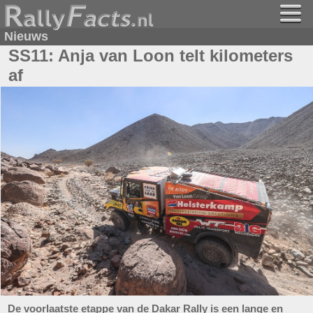
Nieuws
SS11: Anja van Loon telt kilometers
af
De voorlaatste etappe van de Dakar Rally is een lange en