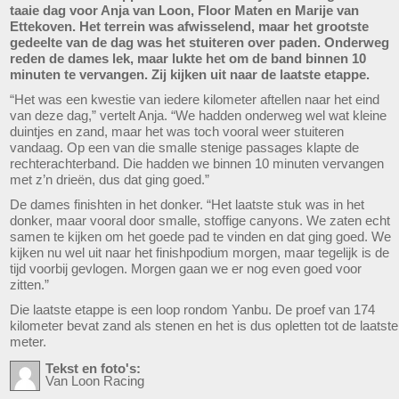
taaie dag voor Anja van Loon, Floor Maten en Marije van
Ettekoven. Het terrein was afwisselend, maar het grootste
gedeelte van de dag was het stuiteren over paden. Onderweg
reden de dames lek, maar lukte het om de band binnen 10
minuten te vervangen. Zij kijken uit naar de laatste etappe.
“Het was een kwestie van iedere kilometer aftellen naar het eind
van deze dag,” vertelt Anja. “We hadden onderweg wel wat kleine
duintjes en zand, maar het was toch vooral weer stuiteren
vandaag. Op een van die smalle stenige passages klapte de
rechterachterband. Die hadden we binnen 10 minuten vervangen
met z’n drieën, dus dat ging goed.”
De dames finishten in het donker. “Het laatste stuk was in het
donker, maar vooral door smalle, stoffige canyons. We zaten echt
samen te kijken om het goede pad te vinden en dat ging goed. We
kijken nu wel uit naar het finishpodium morgen, maar tegelijk is de
tijd voorbij gevlogen. Morgen gaan we er nog even goed voor
zitten.”
Die laatste etappe is een loop rondom Yanbu. De proef van 174
kilometer bevat zand als stenen en het is dus opletten tot de laatste
meter.
Tekst en foto's:
Van Loon Racing