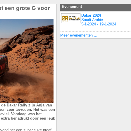
Evenement
t een grote G voor
Dakar 2024
Saudi-Arabie
5-1-2024 - 19-1-2024
Meer evenementen ...
n de Dakar Rally zijn Anja van
ven zeer tevreden. Het was een
eviel. Vandaag was het
 extra benadrukt door een leuk
k vond het een superleuke proef