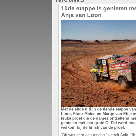
10de etappe is genieten me
Anja van Loon
Met de elfde tijd in de tiende etappe va
Loon, Floor Maten en Marije van Etteko
leuke proef die de dames ontzettend me
genieten met een grote G. Dat werd nog
welkom bij de finish van de proef.
“Dit was echt een topdag,” vertelt Anja. “I