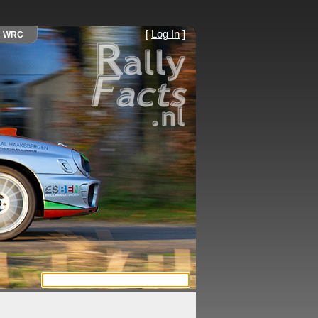
[
Log In
]