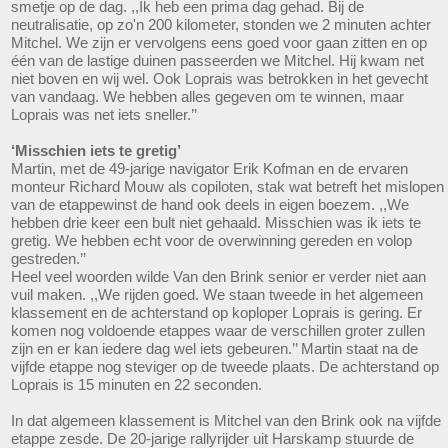
smetje op de dag. ,,Ik heb een prima dag gehad. Bij de
neutralisatie, op zo'n 200 kilometer, stonden we 2 minuten achter
Mitchel. We zijn er vervolgens eens goed voor gaan zitten en op
één van de lastige duinen passeerden we Mitchel. Hij kwam net
niet boven en wij wel. Ook Loprais was betrokken in het gevecht
van vandaag. We hebben alles gegeven om te winnen, maar
Loprais was net iets sneller.’’
‘Misschien iets te gretig’
Martin, met de 49-jarige navigator Erik Kofman en de ervaren
monteur Richard Mouw als copiloten, stak wat betreft het mislopen
van de etappewinst de hand ook deels in eigen boezem. ,,We
hebben drie keer een bult niet gehaald. Misschien was ik iets te
gretig. We hebben echt voor de overwinning gereden en volop
gestreden.’’
Heel veel woorden wilde Van den Brink senior er verder niet aan
vuil maken. ,,We rijden goed. We staan tweede in het algemeen
klassement en de achterstand op koploper Loprais is gering. Er
komen nog voldoende etappes waar de verschillen groter zullen
zijn en er kan iedere dag wel iets gebeuren.’’ Martin staat na de
vijfde etappe nog steviger op de tweede plaats. De achterstand op
Loprais is 15 minuten en 22 seconden.
In dat algemeen klassement is Mitchel van den Brink ook na vijfde
etappe zesde. De 20-jarige rallyrijder uit Harskamp stuurde de