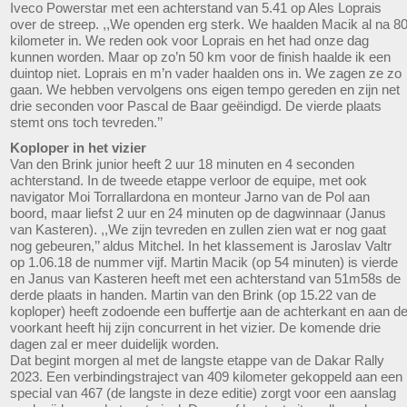
Iveco Powerstar met een achterstand van 5.41 op Ales Loprais
over de streep. ,,We openden erg sterk. We haalden Macik al na 8
kilometer in. We reden ook voor Loprais en het had onze dag
kunnen worden. Maar op zo’n 50 km voor de finish haalde ik een
duintop niet. Loprais en m’n vader haalden ons in. We zagen ze zo
gaan. We hebben vervolgens ons eigen tempo gereden en zijn net
drie seconden voor Pascal de Baar geëindigd. De vierde plaats
stemt ons toch tevreden.’’
Koploper in het vizier
Van den Brink junior heeft 2 uur 18 minuten en 4 seconden
achterstand. In de tweede etappe verloor de equipe, met ook
navigator Moi Torrallardona en monteur Jarno van de Pol aan
boord, maar liefst 2 uur en 24 minuten op de dagwinnaar (Janus
van Kasteren). ,,We zijn tevreden en zullen zien wat er nog gaat
nog gebeuren,’’ aldus Mitchel. In het klassement is Jaroslav Valtr
op 1.06.18 de nummer vijf. Martin Macik (op 54 minuten) is vierde
en Janus van Kasteren heeft met een achterstand van 51m58s de
derde plaats in handen. Martin van den Brink (op 15.22 van de
koploper) heeft zodoende een buffertje aan de achterkant en aan d
voorkant heeft hij zijn concurrent in het vizier. De komende drie
dagen zal er meer duidelijk worden.
Dat begint morgen al met de langste etappe van de Dakar Rally
2023. Een verbindingstraject van 409 kilometer gekoppeld aan een
special van 467 (de langste in deze editie) zorgt voor een aanslag