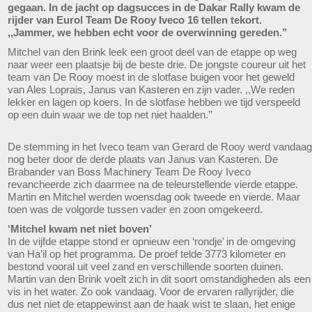
gegaan. In de jacht op dagsucces in de Dakar Rally kwam de
rijder van Eurol Team De Rooy Iveco 16 tellen tekort.
,,Jammer, we hebben echt voor de overwinning gereden.’’
Mitchel van den Brink leek een groot deel van de etappe op weg
naar weer een plaatsje bij de beste drie. De jongste coureur uit het
team van De Rooy moest in de slotfase buigen voor het geweld
van Ales Loprais, Janus van Kasteren en zijn vader. ,,We reden
lekker en lagen op koers. In de slotfase hebben we tijd verspeeld
op een duin waar we de top net niet haalden.’’
De stemming in het Iveco team van Gerard de Rooy werd vandaag
nog beter door de derde plaats van Janus van Kasteren. De
Brabander van Boss Machinery Team De Rooy Iveco
revancheerde zich daarmee na de teleurstellende vierde etappe.
Martin en Mitchel werden woensdag ook tweede en vierde. Maar
toen was de volgorde tussen vader en zoon omgekeerd.
‘Mitchel kwam net niet boven’
In de vijfde etappe stond er opnieuw een ‘rondje’ in de omgeving
van Ha’il op het programma. De proef telde 3773 kilometer en
bestond vooral uit veel zand en verschillende soorten duinen.
Martin van den Brink voelt zich in dit soort omstandigheden als een
vis in het water. Zo ook vandaag. Voor de ervaren rallyrijder, die
dus net niet de etappewinst aan de haak wist te slaan, het enige