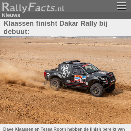
Nieuws
Klaassen finisht Dakar Rally bij
debuut:
Dave Klaassen en Tessa Rooth hebben de finish bereikt van