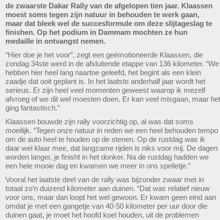
de zwaarste Dakar Rally van de afgelopen tien jaar. Klaassen
moest soms tegen zijn natuur in behouden te werk gaan,
maar dat bleek wel de succesformule om deze slijtageslag te
finishen. Op het podium in Dammam mochten ze hun
medaille in ontvangst nemen.
“Hier doe je het voor”, zegt een geëmotioneerde Klaassen, die
zondag 34ste werd in de afsluitende etappe van 136 kilometer. “We
hebben hier heel lang naartoe geleefd, het begint als een klein
zaadje dat ooit geplant is. In het laatste anderhalf jaar wordt het
serieus. Er zijn heel veel momenten geweest waarop ik mezelf
afvroeg of we dit wel moesten doen. Er kan veel misgaan, maar he
ging fantastisch.”
Klaassen bouwde zijn rally voorzichtig op, al was dat soms
moeilijk. “Tegen onze natuur in reden we een heel behouden tempo
om de auto heel te houden op de stenen. Op de rustdag was ik
daar wel klaar mee, dat langzame rijden is niks voor mij. De dagen
worden langer, je finisht in het donker. Na de rustdag hadden we
een hele mooie dag en kwamen we meer in ons spelletje.”
Vooral het laatste deel van de rally was bijzonder zwaar met in
totaal zo’n duizend kilometer aan duinen. “Dat was relatief nieuw
voor ons, maar dan loopt het wel gewoon. Er kwam geen eind aan
omdat je met een gangetje van 40-50 kilometer per uur door die
duinen gaat, je moet het hoofd koel houden, uit de problemen