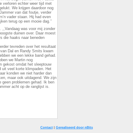
 verloren echter weer tijd met
gelukt. We krijgen daardoor nog
. Jammer van dat foutje, verder
m’n vader staan. Hij had even
jken terug op een mooie dag.’’
. ,,Vandaag was voor mij zonder
 hoogste duinen over. Daar moest
rs die haaks naar beneden
 verder tevreden over het resultaat
n van Dal en Randy Smits kwam
n hebben we een lekke band gehad.
bben we Martin nog
en gekost omdat het sleeptouw
d uit veel korte klimpaden. Het
aar konden we niet harder dan
rken, maar ook uitdagend. We zijn
e geen problemen gehad. Ik ben
ummer acht op de ranglijst is.
Contact
|
Gerealiseerd door nBits