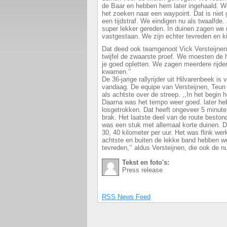
de Baar en hebben hem later ingehaald. We
het zoeken naar een waypoint. Dat is niet 
een tijdstraf. We eindigen nu als twaalfde
super lekker gereden. In duinen zagen we 
vastgestaan. We zijn echter tevreden en ki
Dat deed ook teamgenoot Vick Versteijnen
twijfel de zwaarste proef. We moesten de
je goed opletten. We zagen meerdere rijde
kwamen.’’
De 36-jarige rallyrijder uit Hilvarenbeek is
vandaag. De equipe van Versteijnen, Teu
als achtste over de streep. ,,In het begi
Daarna was het tempo weer goed. later he
losgetrokken. Dat heeft ongeveer 5 minut
brak. Het laatste deel van de route beston
was een stuk met allemaal korte duinen. D
30, 40 kilometer per uur. Het was flink we
achtste en buiten de lekke band hebben w
tevreden,’’ aldus Versteijnen, die ook de n
Tekst en foto's:
Press release
RSS News Feed