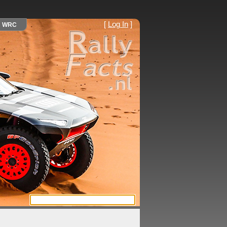
[
Log In
]