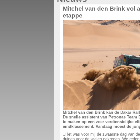
Mitchel van den Brink vol 
etappe
Mitchel van den Brink kan de Dakar Rall
De snelle assistent van Petronas Team 
te maken op een zeer verdienstelijke elf
eindklassement. Vandaag moest de jong
,,Het was voor mij de zwaarste dag van de
duinen voor de wielen gekregen. We reden