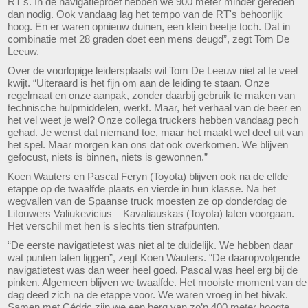
RT's. In de navigatieproef hebben we 900 meter minder gereden
dan nodig. Ook vandaag lag het tempo van de RT's behoorlijk
hoog. En er waren opnieuw duinen, een klein beetje toch. Dat in
combinatie met 28 graden doet een mens deugd”, zegt Tom De
Leeuw.
Over de voorlopige leidersplaats wil Tom De Leeuw niet al te veel
kwijt. “Uiteraard is het fijn om aan de leiding te staan. Onze
regelmaat en onze aanpak, zonder daarbij gebruik te maken van
technische hulpmiddelen, werkt. Maar, het verhaal van de beer en
het vel weet je wel? Onze collega truckers hebben vandaag pech
gehad. Je wenst dat niemand toe, maar het maakt wel deel uit van
het spel. Maar morgen kan ons dat ook overkomen. We blijven
gefocust, niets is binnen, niets is gewonnen.”
Koen Wauters en Pascal Feryn (Toyota) blijven ook na de elfde
etappe op de twaalfde plaats en vierde in hun klasse. Na het
wegvallen van de Spaanse truck moesten ze op donderdag de
Litouwers Valiukevicius – Kavaliauskas (Toyota) laten voorgaan.
Het verschil met hen is slechts tien strafpunten.
“De eerste navigatietest was niet al te duidelijk. We hebben daar
wat punten laten liggen”, zegt Koen Wauters. “De daaropvolgende
navigatietest was dan weer heel goed. Pascal was heel erg bij de
pinken. Algemeen blijven we twaalfde. Het mooiste moment van de
dag deed zich na de etappe voor. We waren vroeg in het bivak.
Samen met Cédric zijn we een berg van zo’n 400 meter hoogte