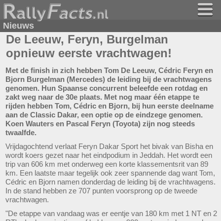
Nieuws
De Leeuw, Feryn, Burgelman
opnieuw eerste vrachtwagen!
Met de finish in zich hebben Tom De Leeuw, Cédric Feryn en
Bjorn Burgelman (Mercedes) de leiding bij de vrachtwagens
genomen. Hun Spaanse concurrent beleefde een rotdag en
zakt weg naar de 30e plaats. Met nog maar één etappe te
rijden hebben Tom, Cédric en Bjorn, bij hun eerste deelname
aan de Classic Dakar, een optie op de eindzege genomen.
Koen Wauters en Pascal Feryn (Toyota) zijn nog steeds
twaalfde.
Vrijdagochtend verlaat Feryn Dakar Sport het bivak van Bisha en
wordt koers gezet naar het eindpodium in Jeddah. Het wordt een
trip van 606 km met onderweg een korte klassementsrit van 89
km. Een laatste maar tegelijk ook zeer spannende dag want Tom,
Cédric en Bjorn namen donderdag de leiding bij de vrachtwagens.
In de stand hebben ze 707 punten voorsprong op de tweede
vrachtwagen.
"De etappe van vandaag was er eentje van 180 km met 1 NT en 2