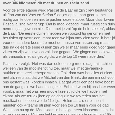
over 346 kilometer, dit met duinen en zacht zand.
Voor de elfde etappe werd Pascal de Baar en zijn crew bestaande
uit Jan van der Vaet en Stefan Slootjes op het hart gedrukt het
rustig aan te doen en niet te pushen deze etappe. Maar daar kwam
Pascal al snel van terug: “Dat is mooi gezegd, maar rustig een duin
nemen gaat gewoon niet. Die moet je vol “op de bek pakken”, aldus
de Baar. “De eerste duinen hebben we voorzichtig genomen met
het risico op vastrijden, maar toen we bijna omvielen vond ik het tijd
voor een andere koers. Je moet de massa verrassen zeg maar,
dus na de eerste serie duinen zijn we er maar eens goed voor gaan
zitten en zijn we gewoon vol door gegaan. We gingen dan ook weer
als vanouds met als gevolg dat we de top 10 weer naderden.”
Pascal vervolgt: “Het was dan ook een erg mooie dag, misschien
wel een van de mooiste tot nu toe, maar wel met gevaarlijke
stukken met veel scherpe stenen. Ook daar was het alles of niets
met als resultaat dat we Mitchel van den Brink, die een minuut voor
ons gestart was, konden inhalen. Dat gaf weer een positieve boost
aan de gang die we hadden ingezet. Echter kwam hij ons later wee
voorbij, maar het was een mooie faire strijd die we hadden met
elkaar. Als we terugkijken op de dag zijn we tevreden met het
resultaat en hebben we de 11e tijd. Helemaal als er binnen 4
minuten ook 4 teams strijden voor een top 10 finish voor de dag.
We staan nu op de 13de plaats in het algemeen klassement en dat
is gewoon mooi. Morgen hebben we nog een korte proef van 165