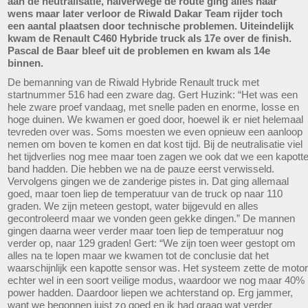
aan de neutralisatie, halverwege de route ging alles naar
wens maar later verloor de Riwald Dakar Team rijder toch
een aantal plaatsen door technische problemen. Uiteindelijk
kwam de Renault C460 Hybride truck als 17e over de finish.
Pascal de Baar bleef uit de problemen en kwam als 14e
binnen.
De bemanning van de Riwald Hybride Renault truck met
startnummer 516 had een zware dag. Gert Huzink: “Het was een
hele zware proef vandaag, met snelle paden en enorme, losse en
hoge duinen. We kwamen er goed door, hoewel ik er niet helemaal
tevreden over was. Soms moesten we even opnieuw een aanloop
nemen om boven te komen en dat kost tijd. Bij de neutralisatie viel
het tijdverlies nog mee maar toen zagen we ook dat we een kapott
band hadden. Die hebben we na de pauze eerst verwisseld.
Vervolgens gingen we de zanderige pistes in. Dat ging allemaal
goed, maar toen liep de temperatuur van de truck op naar 110
graden. We zijn meteen gestopt, water bijgevuld en alles
gecontroleerd maar we vonden geen gekke dingen.” De mannen
gingen daarna weer verder maar toen liep de temperatuur nog
verder op, naar 129 graden! Gert: “We zijn toen weer gestopt om
alles na te lopen maar we kwamen tot de conclusie dat het
waarschijnlijk een kapotte sensor was. Het systeem zette de motor
echter wel in een soort veilige modus, waardoor we nog maar 40%
power hadden. Daardoor liepen we achterstand op. Erg jammer,
want we begonnen juist zo goed en ik had graag wat verder