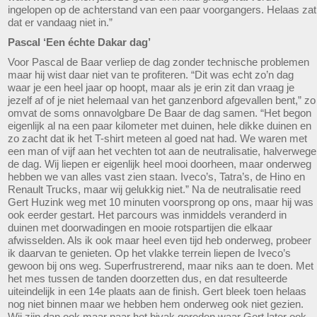
ingelopen op de achterstand van een paar voorgangers. Helaas zat
dat er vandaag niet in.”
Pascal ‘Een échte Dakar dag’
Voor Pascal de Baar verliep de dag zonder technische problemen
maar hij wist daar niet van te profiteren. “Dit was echt zo’n dag
waar je een heel jaar op hoopt, maar als je erin zit dan vraag je
jezelf af of je niet helemaal van het ganzenbord afgevallen bent,” zo
omvat de soms onnavolgbare De Baar de dag samen. “Het begon
eigenlijk al na een paar kilometer met duinen, hele dikke duinen en
zo zacht dat ik het T-shirt meteen al goed nat had. We waren met
een man of vijf aan het vechten tot aan de neutralisatie, halverwege
de dag. Wij liepen er eigenlijk heel mooi doorheen, maar onderweg
hebben we van alles vast zien staan. Iveco’s, Tatra’s, de Hino en
Renault Trucks, maar wij gelukkig niet.” Na de neutralisatie reed
Gert Huzink weg met 10 minuten voorsprong op ons, maar hij was
ook eerder gestart. Het parcours was inmiddels veranderd in
duinen met doorwadingen en mooie rotspartijen die elkaar
afwisselden. Als ik ook maar heel even tijd heb onderweg, probeer
ik daarvan te genieten. Op het vlakke terrein liepen de Iveco’s
gewoon bij ons weg. Superfrustrerend, maar niks aan te doen. Met
het mes tussen de tanden doorzetten dus, en dat resulteerde
uiteindelijk in een 14e plaats aan de finish. Gert bleek toen helaas
nog niet binnen maar we hebben hem onderweg ook niet gezien.
Wij zijn dan ook maar naar het bivak gereden waar Gert later ook