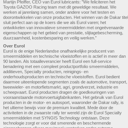
Martijn Pfeiffer, CEO van Eurol lubricants: ”We feliciteren het
Toyota GAZOO Racing team met dit geweldige resultaat. We
werken al jarenlang samen, onder andere voor het testen en
doorontwikkelen van onze producten. Het winnen van de Dakar tite
sluit perfect aan op de koers die we als Eurol varen; het
ontwikkelen van innovatieve smeermiddelen met ongeëvenaarde
eigenschappen op het gebied van prestatie, slijtagebescherming,
duurzaamheid, kostenbesparing en veilig werken.”
Over Eurol
Eurol is de enige Nederlandse onafhankelijke producent van
smeermiddelen en technische vloeistoffen en is actief in meer dan
90 landen. Als totaalleverancier heeft Eurol een full-service
benadering met een compleet productportfolio smeermiddelen,
additieven, Specialty producten, reinigings- en
onderhoudsproducten en technische vloeistoffen. Eurol bedient
daarmee uiteenlopende segmenten zoals de automotive, transport,
tweewieler- en motorfietsmarkt, agri, grondverzet, industrie en
scheepvaart. Eurol producten dragen de goedkeuringen van
vooraanstaande motorvoertuigfabrikanten. Het gebruik van Eurol
producten in de motor- en autosport, waaronder de Dakar rally, is
het ultieme bewijs voor de premium kwaliteit. Mede door de
activiteiten in de zwaarste rally ter wereld zijn de Eurol Specialty
smeermiddelen met SYNGIS Technology ontstaan. Deze
technologie zorgt er voor dat smerende en beschermende