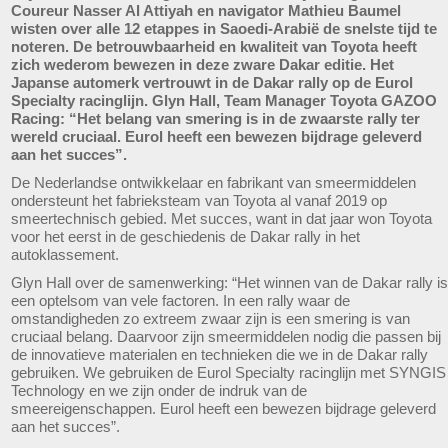
Coureur Nasser Al Attiyah en navigator Mathieu Baumel
wisten over alle 12 etappes in Saoedi-Arabië de snelste tijd te
noteren. De betrouwbaarheid en kwaliteit van Toyota heeft
zich wederom bewezen in deze zware Dakar editie. Het
Japanse automerk vertrouwt in de Dakar rally op de Eurol
Specialty racinglijn. Glyn Hall, Team Manager Toyota GAZOO
Racing: “Het belang van smering is in de zwaarste rally ter
wereld cruciaal. Eurol heeft een bewezen bijdrage geleverd
aan het succes”.
De Nederlandse ontwikkelaar en fabrikant van smeermiddelen
ondersteunt het fabrieksteam van Toyota al vanaf 2019 op
smeertechnisch gebied. Met succes, want in dat jaar won Toyota
voor het eerst in de geschiedenis de Dakar rally in het
autoklassement.
Glyn Hall over de samenwerking: “Het winnen van de Dakar rally is
een optelsom van vele factoren. In een rally waar de
omstandigheden zo extreem zwaar zijn is een smering is van
cruciaal belang. Daarvoor zijn smeermiddelen nodig die passen bij
de innovatieve materialen en technieken die we in de Dakar rally
gebruiken. We gebruiken de Eurol Specialty racinglijn met SYNGIS
Technology en we zijn onder de indruk van de
smeereigenschappen. Eurol heeft een bewezen bijdrage geleverd
aan het succes”.