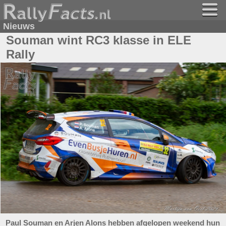
Nieuws
Souman wint RC3 klasse in ELE
Rally
Paul Souman en Arjen Alons hebben afgelopen weekend hun