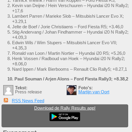
Yannick Vrielink / Harm van Koppen – Ford Fiesta R5;
Kevin van Deijne / Hein Verschuuren – Hyundai i20 N Rally2;
+17,6
Lambert Parren / Marieke Slob – Mitsubishi Lancer Evo X;
+3.29,1
Jelte de Boef / Jorie Christiaens – Ford Fiesta R5; +3.46,0
Stig Andervang / Johan Findhammer – Hyundai i20 N Rally2;
+4.09,3
Edwin Wils / Wim Stupers – Mitsubishi Lancer Evo VII;
+4.35,3
Ronald van Loon / Martin Nortier – Hyundai i20 R5; +5.26,0
Henk Vossen / Radboud van Hoek – Hyundai i20 N Rally2;
+8.06,0
Nard Ippen / Mark Bierbooms – Renault Clio Rally5; +8.27,1
10. Paul Souman / Arjen Alons – Ford Fiesta Rally3; +8.38,2
Tekst:
Foto's:
Press release
Martijn van Oort
RSS News Feed
Download de Rally Results app!