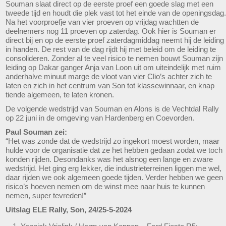
Souman slaat direct op de eerste proef een goede slag met een
tweede tijd en houdt die plek vast tot het einde van de openingsdag.
Na het voorproefje van vier proeven op vrijdag wachtten de
deelnemers nog 11 proeven op zaterdag. Ook hier is Souman er
direct bij en op de eerste proef zaterdagmiddag neemt hij de leiding
in handen. De rest van de dag rijdt hij met beleid om de leiding te
consolideren. Zonder al te veel risico te nemen bouwt Souman zijn
leiding op Dakar ganger Anja van Loon uit om uiteindelijk met ruim
anderhalve minuut marge de vloot van vier Clio’s achter zich te
laten en zich in het centrum van Son tot klassewinnaar, en knap
tiende algemeen, te laten kronen.
De volgende wedstrijd van Souman en Alons is de Vechtdal Rally
op 22 juni in de omgeving van Hardenberg en Coevorden.
Paul Souman zei:
“Het was zonde dat de wedstrijd zo ingekort moest worden, maar
hulde voor de organisatie dat ze het hebben gedaan zodat we toch
konden rijden. Desondanks was het alsnog een lange en zware
wedstrijd. Het ging erg lekker, die industrieterreinen liggen me wel,
daar rijden we ook algemeen goede tijden. Verder hebben we geen
risico’s hoeven nemen om de winst mee naar huis te kunnen
nemen, super tevreden!”
Uitslag ELE Rally, Son, 24/25-5-2024