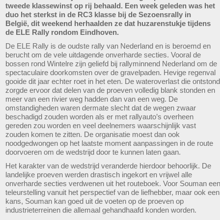
tweede klassewinst op rij behaald. Een week geleden was het
duo het sterkst in de RC3 klasse bij de Sezoensrally in
België, dit weekend herhaalden ze dat huzarenstukje tijdens
de ELE Rally rondom Eindhoven.
De ELE Rally is de oudste rally van Nederland en is beroemd en
berucht om de vele uitdagende onverharde secties. Vooral de
bossen rond Wintelre zijn geliefd bij rallyminnend Nederland om de
spectaculaire doorkomsten over de gravelpaden. Hevige regenval
gooide dit jaar echter roet in het eten. De wateroverlast die ontstond
zorgde ervoor dat delen van de proeven volledig blank stonden en
meer van een rivier weg hadden dan van een weg. De
omstandigheden waren dermate slecht dat de wegen zwaar
beschadigd zouden worden als er met rallyauto’s overheen
gereden zou worden en veel deelnemers waarschijnlijk vast
zouden komen te zitten. De organisatie moest dan ook
noodgedwongen op het laatste moment aanpassingen in de route
doorvoeren om de wedstrijd door te kunnen laten gaan.
Het karakter van de wedstrijd veranderde hierdoor behoorlijk. De
landelijke proeven werden drastisch ingekort en vrijwel alle
onverharde secties verdwenen uit het routeboek. Voor Souman ee
teleurstelling vanuit het perspectief van de liefhebber, maar ook een
kans, Souman kan goed uit de voeten op de proeven op
industrieterreinen die allemaal gehandhaafd konden worden.