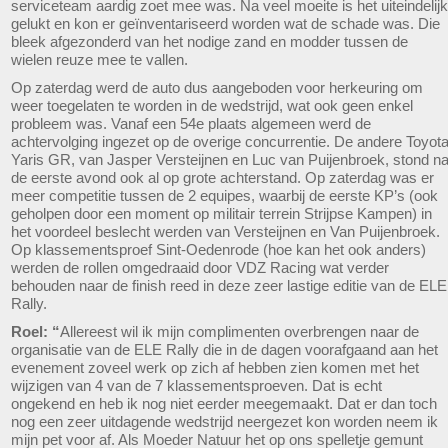
serviceteam aardig zoet mee was. Na veel moeite is het uiteindelijk
gelukt en kon er geïnventariseerd worden wat de schade was. Die
bleek afgezonderd van het nodige zand en modder tussen de
wielen reuze mee te vallen.
Op zaterdag werd de auto dus aangeboden voor herkeuring om
weer toegelaten te worden in de wedstrijd, wat ook geen enkel
probleem was. Vanaf een 54e plaats algemeen werd de
achtervolging ingezet op de overige concurrentie. De andere Toyot
Yaris GR, van Jasper Versteijnen en Luc van Puijenbroek, stond n
de eerste avond ook al op grote achterstand. Op zaterdag was er
meer competitie tussen de 2 equipes, waarbij de eerste KP’s (ook
geholpen door een moment op militair terrein Strijpse Kampen) in
het voordeel beslecht werden van Versteijnen en Van Puijenbroek.
Op klassementsproef Sint-Oedenrode (hoe kan het ook anders)
werden de rollen omgedraaid door VDZ Racing wat verder
behouden naar de finish reed in deze zeer lastige editie van de ELE
Rally.
Roel: “
Allereest wil ik mijn complimenten overbrengen naar de
organisatie van de ELE Rally die in de dagen voorafgaand aan het
evenement zoveel werk op zich af hebben zien komen met het
wijzigen van 4 van de 7 klassementsproeven. Dat is echt
ongekend en heb ik nog niet eerder meegemaakt. Dat er dan toch
nog een zeer uitdagende wedstrijd neergezet kon worden neem ik
mijn pet voor af. Als Moeder Natuur het op ons spelletje gemunt