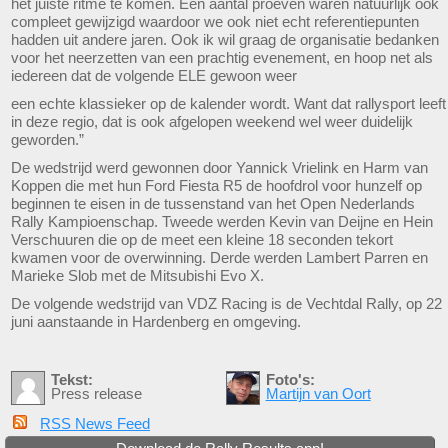
het juiste ritme te komen. Een aantal proeven waren natuurlijk ook
compleet gewijzigd waardoor we ook niet echt referentiepunten
hadden uit andere jaren. Ook ik wil graag de organisatie bedanken
voor het neerzetten van een prachtig evenement, en hoop net als
iedereen dat de volgende ELE gewoon weer
een echte klassieker op de kalender wordt. Want dat rallysport leeft
in deze regio, dat is ook afgelopen weekend wel weer duidelijk
geworden.”
De wedstrijd werd gewonnen door Yannick Vrielink en Harm van
Koppen die met hun Ford Fiesta R5 de hoofdrol voor hunzelf op
beginnen te eisen in de tussenstand van het Open Nederlands
Rally Kampioenschap. Tweede werden Kevin van Deijne en Hein
Verschuuren die op de meet een kleine 18 seconden tekort
kwamen voor de overwinning. Derde werden Lambert Parren en
Marieke Slob met de Mitsubishi Evo X.
De volgende wedstrijd van VDZ Racing is de Vechtdal Rally, op 22
juni aanstaande in Hardenberg en omgeving.
Tekst:
Foto's:
Press release
Martijn van Oort
RSS News Feed