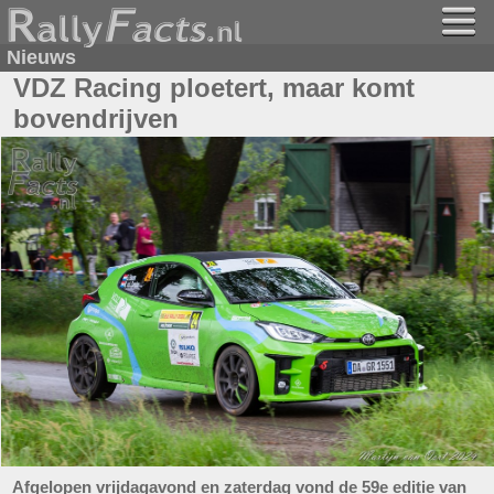
Nieuws
VDZ Racing ploetert, maar komt
bovendrijven
Afgelopen vrijdagavond en zaterdag vond de 59e editie van