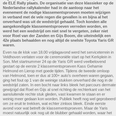
de ELE Rally plaats. De organisatie van deze klassieker op de
Nederlandse rallykalender had in de aanloop naar het
evenement de nodige klassementsproeven moeten wijzigen
in verband met de vele regen die gevallen is en bijna al het
onverhard was uit de wedstrijd gehaald. Toch konden alle
aangekondigde klassementsproeven verreden worden, en
werd het een wedstrijd om niet snel te vergeten, zeker niet
voor Roel van der Zanden en Gijs Boom, die uiteindelijk een
42e plaats behaalden en nog altijd de snelste Toyota Yaris GR
waren.
Even na de klok van 18.00 vrijdagavond werd het serviceterrein in
Veldhoven verlaten voor de ceremoniële start op het Kerkplein in
Son. Met startnummer 24 op de Yaris GR werd veelbelovend
gestart op de eerste 2 klassementsproeven Kass Gehamie
Helmond en Lierop met goede tijden. Tijdens de tweede omloop
van Helmond, toen er dus al 100+ auto’s overheen waren gegaan,
ging het fout op 1 van de weinige stukken onverhard die nog in de
wedstrijd zaten. In een bocht naar links bleek het parcours dermate
gewijzigd dat Roel en Gijs al snel richting de rechterkant van het
aansluitende rechte stuk gleden, vast kwamen te staan en er
weinig meer gedaan kon worden. Publiek heeft nog wel geprobeerd
om ze eruit te trekken, wat echter zinloos bleek. Einde eerste
avond voor wat betreft de klassementsproeven. Maar de Yaris
moest natuurlijk ook nog uit de blubber gehaald worden, waar het