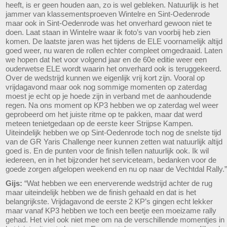
heeft, is er geen houden aan, zo is wel gebleken. Natuurlijk is het
jammer van klassementsproeven Wintelre en Sint-Oedenrode
maar ook in Sint-Oedenrode was het onverhard gewoon niet te
doen. Laat staan in Wintelre waar ik foto’s van voorbij heb zien
komen. De laatste jaren was het tijdens de ELE voornamelijk altijd
goed weer, nu waren de rollen echter compleet omgedraaid. Laten
we hopen dat het voor volgend jaar en de 60e editie weer een
ouderwetse ELE wordt waarin het onverhard ook is teruggekeerd.
Over de wedstrijd kunnen we eigenlijk vrij kort zijn. Vooral op
vrijdagavond maar ook nog sommige momenten op zaterdag
moest je echt op je hoede zijn in verband met de aanhoudende
regen. Na ons moment op KP3 hebben we op zaterdag wel weer
geprobeerd om het juiste ritme op te pakken, maar dat werd
meteen tenietgedaan op de eerste keer Strijpse Kampen.
Uiteindelijk hebben we op Sint-Oedenrode toch nog de snelste tijd
van de GR Yaris Challenge neer kunnen zetten wat natuurlijk altijd
goed is. En de punten voor de finish tellen natuurlijk ook. Ik wil
iedereen, en in het bijzonder het serviceteam, bedanken voor de
goede zorgen afgelopen weekend en nu op naar de Vechtdal Rally.”
Gijs:
“Wat hebben we een enerverende wedstrijd achter de rug
maar uiteindelijk hebben we de finish gehaald en dat is het
belangrijkste. Vrijdagavond de eerste 2 KP’s gingen echt lekker
maar vanaf KP3 hebben we toch een beetje een moeizame rally
gehad. Het viel ook niet mee om na de verschillende momentjes in