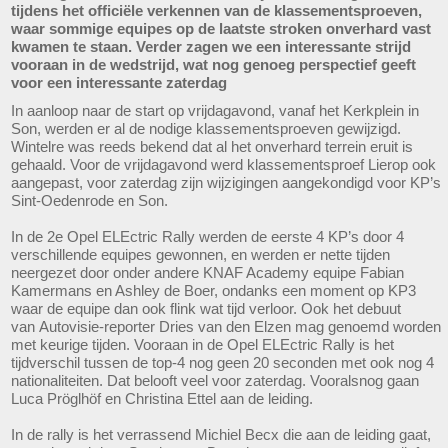
tijdens het officiële verkennen van de klassementsproeven,
waar sommige equipes op de laatste stroken onverhard vast
kwamen te staan. Verder zagen we een interessante strijd
vooraan in de wedstrijd, wat nog genoeg perspectief geeft
voor een interessante zaterdag
In aanloop naar de start op vrijdagavond, vanaf het Kerkplein in
Son, werden er al de nodige klassementsproeven gewijzigd.
Wintelre was reeds bekend dat al het onverhard terrein eruit is
gehaald. Voor de vrijdagavond werd klassementsproef Lierop ook
aangepast, voor zaterdag zijn wijzigingen aangekondigd voor KP’s
Sint-Oedenrode en Son.
In de 2e Opel ELEctric Rally werden de eerste 4 KP’s door 4
verschillende equipes gewonnen, en werden er nette tijden
neergezet door onder andere KNAF Academy equipe Fabian
Kamermans en Ashley de Boer, ondanks een moment op KP3
waar de equipe dan ook flink wat tijd verloor. Ook het debuut
van Autovisie-reporter Dries van den Elzen mag genoemd worden
met keurige tijden. Vooraan in de Opel ELEctric Rally is het
tijdverschil tussen de top-4 nog geen 20 seconden met ook nog 4
nationaliteiten. Dat belooft veel voor zaterdag. Vooralsnog gaan
Luca Pröglhöf en Christina Ettel aan de leiding.
In de rally is het verrassend Michiel Becx die aan de leiding gaat,