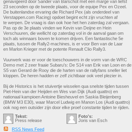
genavigeerd door Sander van Barschot met een marge van liefst
23 seconden op de tweede plaats, voor de equipe Pex en Ozeel.
De buitenlandse ervaring die Richard Pex (als onderdeel van
Verstappen.com Racing) opdoet begint echt zijn vruchten af
te werpen. De vraag is dan ook hoe het hen zaterdag zal vergaan.
Pas op de 3e plaats vinden we Kevin van Deijne en Hein
Verschuuren, die wellicht op zaterdag vol in de aanval gaan om
toch als winnaars boven te komen drijven. Een fantastische 5e
plaats, tussen de Rally2-machines, is er voor Ben van de Laar
en Marlon Krieger met de potente Renault Clio Rally3.
Vuurwerk was er voor de toeschouwers in de vorm van de WRC
Demo met 2 zeer fraaie Subaru’s: De S14 van Erik van Loon en de
S5 van Gerard de Rooy die de harten van de rallyfans sneller liet
kloppen. De heren hadden er zelf zichtbaar ook veel plezier in.
Bij de Historics is het stuivertje wisselen qua snelste tijden tussen
Piet-Hein van der Heijden en Wes van Dijk (Audi quattro) en
nationaal kampioen Antoine Biesheuvel en Saskia Bleijenberg
(BMW M3 E30), waar Marcel Ludwig en Manon Los (Audi quattro)
ook nog een outsider zijn door elke proef constante tijden te rijden.
Tekst:
Foto's:
Press release
Joris van Esch
RSS News Feed