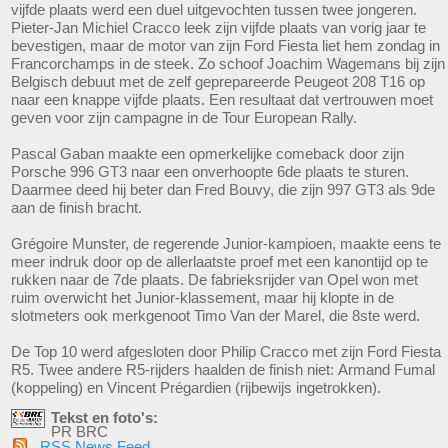
vijfde plaats werd een duel uitgevochten tussen twee jongeren.
Pieter-Jan Michiel Cracco leek zijn vijfde plaats van vorig jaar te
bevestigen, maar de motor van zijn Ford Fiesta liet hem zondag in
Francorchamps in de steek. Zo schoof Joachim Wagemans bij zijn
Belgisch debuut met de zelf geprepareerde Peugeot 208 T16 op
naar een knappe vijfde plaats. Een resultaat dat vertrouwen moet
geven voor zijn campagne in de Tour European Rally.
Pascal Gaban maakte een opmerkelijke comeback door zijn
Porsche 996 GT3 naar een onverhoopte 6de plaats te sturen.
Daarmee deed hij beter dan Fred Bouvy, die zijn 997 GT3 als 9de
aan de finish bracht.
Grégoire Munster, de regerende Junior-kampioen, maakte eens te
meer indruk door op de allerlaatste proef met een kanontijd op te
rukken naar de 7de plaats. De fabrieksrijder van Opel won met
ruim overwicht het Junior-klassement, maar hij klopte in de
slotmeters ook merkgenoot Timo Van der Marel, die 8ste werd.
De Top 10 werd afgesloten door Philip Cracco met zijn Ford Fiesta
R5. Twee andere R5-rijders haalden de finish niet: Armand Fumal
(koppeling) en Vincent Prégardien (rijbewijs ingetrokken).
Tekst en foto's:
PR BRC
RSS News Feed