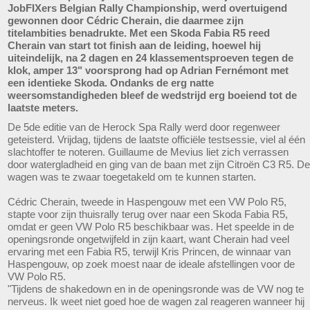
JobFIXers Belgian Rally Championship, werd overtuigend
gewonnen door Cédric Cherain, die daarmee zijn
titelambities benadrukte. Met een Skoda Fabia R5 reed
Cherain van start tot finish aan de leiding, hoewel hij
uiteindelijk, na 2 dagen en 24 klassementsproeven tegen de
klok, amper 13" voorsprong had op Adrian Fernémont met
een identieke Skoda. Ondanks de erg natte
weersomstandigheden bleef de wedstrijd erg boeiend tot de
laatste meters.
De 5de editie van de Herock Spa Rally werd door regenweer
geteisterd. Vrijdag, tijdens de laatste officiële testsessie, viel al één
slachtoffer te noteren. Guillaume de Mevius liet zich verrassen
door watergladheid en ging van de baan met zijn Citroën C3 R5. De
wagen was te zwaar toegetakeld om te kunnen starten.
Cédric Cherain, tweede in Haspengouw met een VW Polo R5,
stapte voor zijn thuisrally terug over naar een Skoda Fabia R5,
omdat er geen VW Polo R5 beschikbaar was. Het speelde in de
openingsronde ongetwijfeld in zijn kaart, want Cherain had veel
ervaring met een Fabia R5, terwijl Kris Princen, de winnaar van
Haspengouw, op zoek moest naar de ideale afstellingen voor de
VW Polo R5.
"Tijdens de shakedown en in de openingsronde was de VW nog te
nerveus. Ik weet niet goed hoe de wagen zal reageren wanneer hij