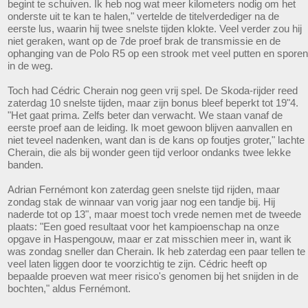
begint te schuiven. Ik heb nog wat meer kilometers nodig om het
onderste uit te kan te halen," vertelde de titelverdediger na de
eerste lus, waarin hij twee snelste tijden klokte. Veel verder zou hij
niet geraken, want op de 7de proef brak de transmissie en de
ophanging van de Polo R5 op een strook met veel putten en sporen
in de weg.
Toch had Cédric Cherain nog geen vrij spel. De Skoda-rijder reed
zaterdag 10 snelste tijden, maar zijn bonus bleef beperkt tot 19"4.
"Het gaat prima. Zelfs beter dan verwacht. We staan vanaf de
eerste proef aan de leiding. Ik moet gewoon blijven aanvallen en
niet teveel nadenken, want dan is de kans op foutjes groter," lachte
Cherain, die als bij wonder geen tijd verloor ondanks twee lekke
banden.
Adrian Fernémont kon zaterdag geen snelste tijd rijden, maar
zondag stak de winnaar van vorig jaar nog een tandje bij. Hij
naderde tot op 13", maar moest toch vrede nemen met de tweede
plaats: "Een goed resultaat voor het kampioenschap na onze
opgave in Haspengouw, maar er zat misschien meer in, want ik
was zondag sneller dan Cherain. Ik heb zaterdag een paar tellen te
veel laten liggen door te voorzichtig te zijn. Cédric heeft op
bepaalde proeven wat meer risico's genomen bij het snijden in de
bochten," aldus Fernémont.