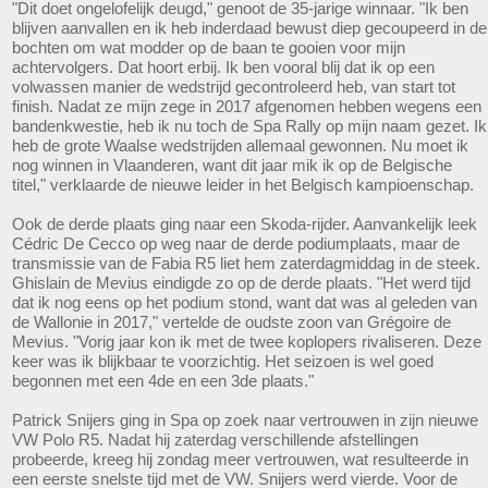
"Dit doet ongelofelijk deugd," genoot de 35-jarige winnaar. "Ik ben
blijven aanvallen en ik heb inderdaad bewust diep gecoupeerd in de
bochten om wat modder op de baan te gooien voor mijn
achtervolgers. Dat hoort erbij. Ik ben vooral blij dat ik op een
volwassen manier de wedstrijd gecontroleerd heb, van start tot
finish. Nadat ze mijn zege in 2017 afgenomen hebben wegens een
bandenkwestie, heb ik nu toch de Spa Rally op mijn naam gezet. Ik
heb de grote Waalse wedstrijden allemaal gewonnen. Nu moet ik
nog winnen in Vlaanderen, want dit jaar mik ik op de Belgische
titel," verklaarde de nieuwe leider in het Belgisch kampioenschap.
Ook de derde plaats ging naar een Skoda-rijder. Aanvankelijk leek
Cédric De Cecco op weg naar de derde podiumplaats, maar de
transmissie van de Fabia R5 liet hem zaterdagmiddag in de steek.
Ghislain de Mevius eindigde zo op de derde plaats. "Het werd tijd
dat ik nog eens op het podium stond, want dat was al geleden van
de Wallonie in 2017," vertelde de oudste zoon van Grégoire de
Mevius. "Vorig jaar kon ik met de twee koplopers rivaliseren. Deze
keer was ik blijkbaar te voorzichtig. Het seizoen is wel goed
begonnen met een 4de en een 3de plaats."
Patrick Snijers ging in Spa op zoek naar vertrouwen in zijn nieuwe
VW Polo R5. Nadat hij zaterdag verschillende afstellingen
probeerde, kreeg hij zondag meer vertrouwen, wat resulteerde in
een eerste snelste tijd met de VW. Snijers werd vierde. Voor de