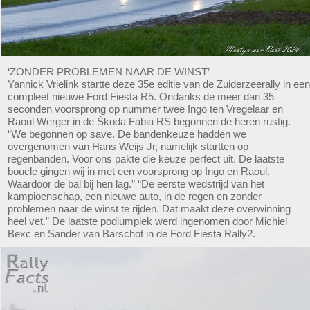
‘ZONDER PROBLEMEN NAAR DE WINST’
Yannick Vrielink startte deze 35e editie van de Zuiderzeerally in een
compleet nieuwe Ford Fiesta R5. Ondanks de meer dan 35
seconden voorsprong op nummer twee Ingo ten Vregelaar en
Raoul Werger in de Škoda Fabia RS begonnen de heren rustig.
“We begonnen op save. De bandenkeuze hadden we
overgenomen van Hans Weijs Jr, namelijk startten op
regenbanden. Voor ons pakte die keuze perfect uit. De laatste
boucle gingen wij in met een voorsprong op Ingo en Raoul.
Waardoor de bal bij hen lag.” “De eerste wedstrijd van het
kampioenschap, een nieuwe auto, in de regen en zonder
problemen naar de winst te rijden. Dat maakt deze overwinning
heel vet.” De laatste podiumplek werd ingenomen door ​​Michiel
Bexc en Sander van Barschot in de Ford Fiesta Rally2.