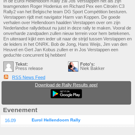
In de Eurol Hellendoorn Rally zal Jos Verstappen net als zijn
teamgenoten Roger Hodenius en Richard Pex een Citroën C3
Rally2 van het Belgische team DG Sport Compétition besturen.
Verstappen rijdt met navigator Harm van Koppen. De goede
verhalen over Hellendoorn haalden Verstappen over om zijn
Nederlandse rallydebuut nu juist in deze rally te maken. Vooral de
onverharde zandpaden zullen nieuw terrein voor hem betekenen.
En uiteraard kijkt een ieder uit naar de strijd tussen Verstappen en
de leiders in het ONRK. Bob de Jong, Hans Weijs, Jim van den
Heuvel en Gert Jan Kobus zullen er in Jos Verstappen een
geduchte concurrent bij hebben!
Tekst:
Foto's:
Press release
Niek Bakker
RSS News Feed
Download de Rally Results app!
Evenement
16.09
Eurol Hellendoorn Rally